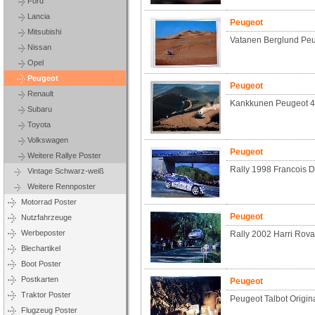
Ford
Lancia
Peugeot
Mitsubishi
Vatanen Berglund Pe
Nissan
Opel
Peugeot
Peugeot
Renault
Kankkunen Peugeot 4
Subaru
Toyota
Volkswagen
Peugeot
Weitere Rallye Poster
Rally 1998 Francois D
Vintage Schwarz-weiß
Weitere Rennposter
Motorrad Poster
Peugeot
Nutzfahrzeuge
Werbeposter
Rally 2002 Harri Rova
Blechartikel
Boot Poster
Postkarten
Peugeot
Traktor Poster
Peugeot Talbot Origin
Flugzeug Poster