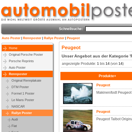
Schnellsuche:
Auto Poster
|
Rennposter
|
Rallye Poster
|
Peugeot
Peugeot
Home
Original Porsche Poster
Unser Angebot aus der Kategorie '
Porsche Reprints
angezeigte Produkte:
1
bis
14
(von
14
)
Auto Poster
Rennposter
Produkte+
Original Rennplakate
Peugeot
DTM Poster
Makinen/todt Peugeot
Formel 1 Poster
Le Mans Poster
NASCAR
Peugeot
Rallye Poster
Peugeot Talbot Origin
Audi
Fiat