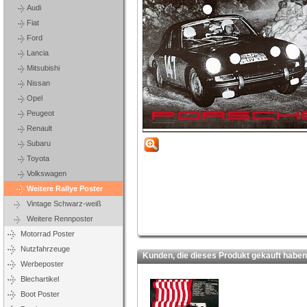
Audi
Fiat
Ford
Lancia
Mitsubishi
Nissan
Opel
Peugeot
Renault
Subaru
Toyota
Volkswagen
Weitere Rallye Poster
Vintage Schwarz-weiß
Weitere Rennposter
Motorrad Poster
Nutzfahrzeuge
Kunden, die dieses Produkt gekauft haben,
Werbeposter
Blechartikel
Boot Poster