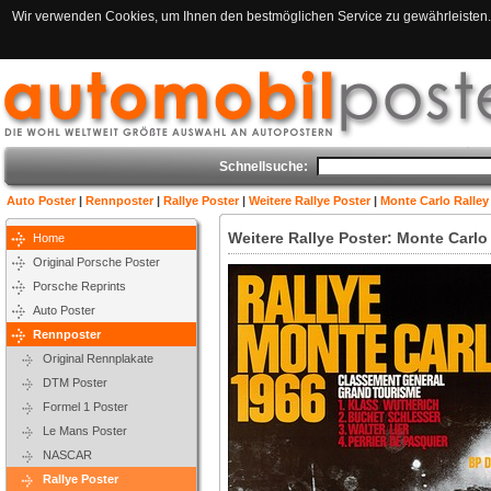
Wir verwenden Cookies, um Ihnen den bestmöglichen Service zu gewährleisten. 
Schnellsuche:
Auto Poster
|
Rennposter
|
Rallye Poster
|
Weitere Rallye Poster
|
Monte Carlo Ralley
Weitere Rallye Poster: Monte Carlo
Home
Original Porsche Poster
Porsche Reprints
Auto Poster
Rennposter
Original Rennplakate
DTM Poster
Formel 1 Poster
Le Mans Poster
NASCAR
Rallye Poster