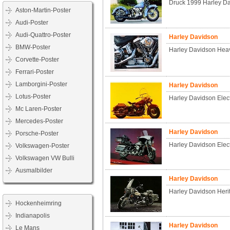
Druck 1999 Harley D
Aston-Martin-Poster
Audi-Poster
Audi-Quattro-Poster
Harley Davidson
BMW-Poster
Harley Davidson Heav
Corvette-Poster
Ferrari-Poster
Lamborgini-Poster
Harley Davidson
Lotus-Poster
Harley Davidson Elec
Mc Laren-Poster
Mercedes-Poster
Harley Davidson
Porsche-Poster
Harley Davidson Elec
Volkswagen-Poster
Volkswagen VW Bulli
Ausmalbilder
Harley Davidson
Harley Davidson Heri
Hockenheimring
Indianapolis
Harley Davidson
Le Mans