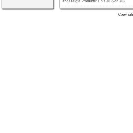
angezeigte Produkte:
1
bis
20
(von
28
)
Copyrigh