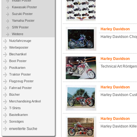
Indian Poster
Kawasaki Poster
Suzuki Poster
Yamaha Poster
S/W Poster
Harley Davidson
Weitere
Harley Davidson Cho
Nutzfahrzeuge
Werbeposter
Blechartikel
Harley Davidson
Boot Poster
Technical Art Röntgen
Postkarten
Traktor Poster
Flugzeug Poster
Harley Davidson
Fahrrad Poster
Bücher
Harley Davidson Cus
Merchandising Artikel
T-Shirts
Bastelkarten
Harley Davidson
Sonstiges
Harley Davidson Kille
erweiterte Suche