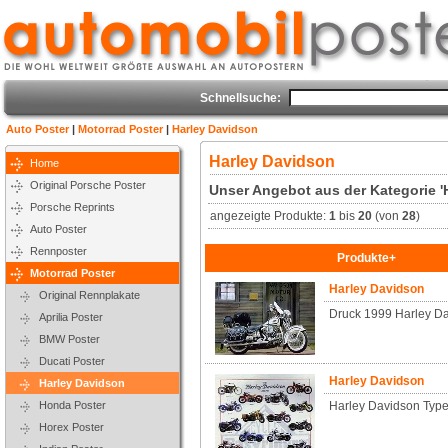
Schnellsuche:
Auto Poster
|
Motorrad Poster
|
Harley Davidson
Harley Davidson
Home
Original Porsche Poster
Unser Angebot aus der Kategorie '
Porsche Reprints
angezeigte Produkte:
1
bis
20
(von
28
)
Auto Poster
Rennposter
Produkte+
Motorrad Poster
Harley Davidson
Original Rennplakate
Druck 1999 Harley Da
Aprilia Poster
BMW Poster
Ducati Poster
Harley Davidson
Harley Davidson
Honda Poster
Harley Davidson Type
Horex Poster