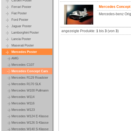
Citroen Poster
Mercedes Concept
Ferrari Poster
Fiat Poster
Mercedes-benz Orig
Ford Poster
Jaguar Poster
angezeigte Produkte:
1
bis
3
(von
3
)
Lamborghini Poster
Lancia Poster
Maserati Poster
Mercedes Poster
AMG
Mercedes C107
Mercedes Concept Cars
Mercedes R129 Roadster
Mercedes R170 SLK
Mercedes W100 Pullmann
Mercedes W114
Mercedes W116
Mercedes W123
Mercedes W124 E-Klasse
Mercedes W126 S-Klasse
Mercedes W140 S-Klasse