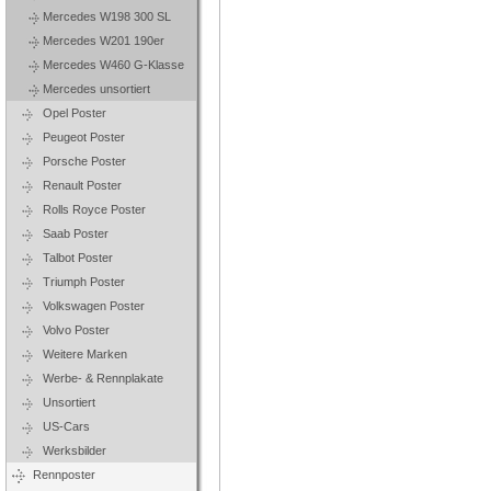
Mercedes W198 300 SL
Mercedes W201 190er
Mercedes W460 G-Klasse
Mercedes unsortiert
Opel Poster
Peugeot Poster
Porsche Poster
Renault Poster
Rolls Royce Poster
Saab Poster
Talbot Poster
Triumph Poster
Volkswagen Poster
Volvo Poster
Weitere Marken
Werbe- & Rennplakate
Unsortiert
US-Cars
Werksbilder
Rennposter