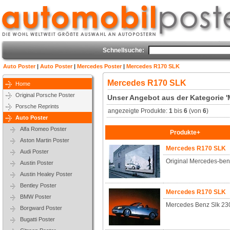
Schnellsuche:
Auto Poster
|
Auto Poster
|
Mercedes Poster
|
Mercedes R170 SLK
Mercedes R170 SLK
Home
Original Porsche Poster
Unser Angebot aus der Kategorie 
Porsche Reprints
angezeigte Produkte:
1
bis
6
(von
6
)
Auto Poster
Alfa Romeo Poster
Produkte+
Aston Martin Poster
Mercedes R170 SLK
Audi Poster
Original Mercedes-ben
Austin Poster
Austin Healey Poster
Bentley Poster
Mercedes R170 SLK
BMW Poster
Mercedes Benz Slk 23
Borgward Poster
Bugatti Poster