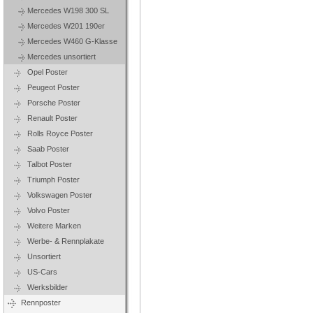
Mercedes W198 300 SL
Mercedes W201 190er
Mercedes W460 G-Klasse
Mercedes unsortiert
Opel Poster
Peugeot Poster
Porsche Poster
Renault Poster
Rolls Royce Poster
Saab Poster
Talbot Poster
Triumph Poster
Volkswagen Poster
Volvo Poster
Weitere Marken
Werbe- & Rennplakate
Unsortiert
US-Cars
Werksbilder
Rennposter