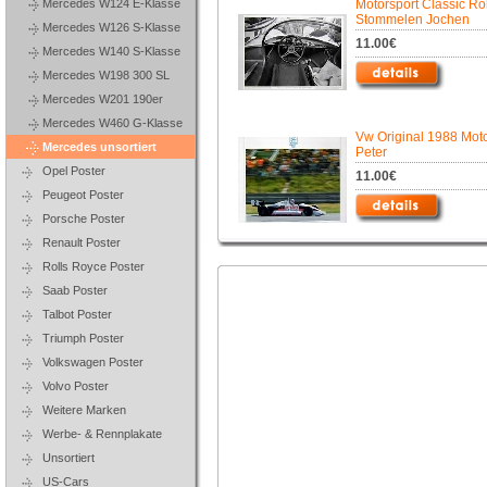
Mercedes W124 E-Klasse
Motorsport Classic Rol
Stommelen Jochen
Mercedes W126 S-Klasse
11.00€
Mercedes W140 S-Klasse
Mercedes W198 300 SL
Mercedes W201 190er
Mercedes W460 G-Klasse
Vw Original 1988 Moto
Mercedes unsortiert
Peter
Opel Poster
11.00€
Peugeot Poster
Porsche Poster
Renault Poster
Rolls Royce Poster
Saab Poster
Talbot Poster
Triumph Poster
Volkswagen Poster
Volvo Poster
Weitere Marken
Werbe- & Rennplakate
Unsortiert
US-Cars