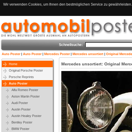
Wir verwenden Cookies, um Ihnen den bestmöglichen Service zu gewährleisten. 
Schnellsuche:
Auto Poster
|
Auto Poster
|
Mercedes Poster
|
Mercedes unsortiert
|
Original Merced
Mercedes unsortiert: Original Mer
Home
Original Porsche Poster
Porsche Reprints
Auto Poster
Alfa Romeo Poster
Aston Martin Poster
Audi Poster
Austin Poster
Austin Healey Poster
Bentley Poster
BMW Poster