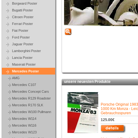
Borgward Poster
Bugatti Poster
Citroen Poster
Ferrari Poster
Fiat Poster
Ford Poster
Jaguar Poster
Lamborghini Poster
Lancia Poster
Maserati Poster
Mercedes Poster
AMG
unsere neuesten Produkte
Mercedes C107
Mercedes Concept Cars
Mercedes R129 Roadster
Porsche Original 1983
Mercedes R170 SLK
1000 Km Monza - Leic
Mercedes W100 Pullmann
Gebrauchsspuren
Mercedes W114
125.00€
Mercedes W116
Mercedes W123