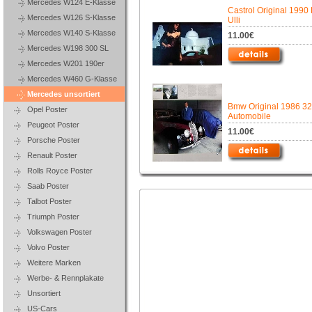
Mercedes W124 E-Klasse
Castrol Original 1990 
Mercedes W126 S-Klasse
Ulli
Mercedes W140 S-Klasse
11.00€
Mercedes W198 300 SL
Mercedes W201 190er
Mercedes W460 G-Klasse
Mercedes unsortiert
Bmw Original 1986 3
Opel Poster
Automobile
Peugeot Poster
11.00€
Porsche Poster
Renault Poster
Rolls Royce Poster
Saab Poster
Talbot Poster
Triumph Poster
Volkswagen Poster
Volvo Poster
Weitere Marken
Werbe- & Rennplakate
Unsortiert
US-Cars