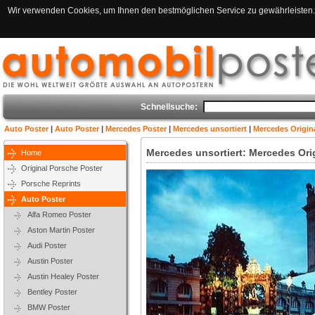
Wir verwenden Cookies, um Ihnen den bestmöglichen Service zu gewährleisten. 
Schnellsuche:
Auto Poster
|
Auto Poster
|
Mercedes Poster
|
Mercedes unsortiert
|
Mercedes Origina
Mercedes unsortiert: Mercedes Ori
Home
Original Porsche Poster
Porsche Reprints
Auto Poster
Alfa Romeo Poster
Aston Martin Poster
Audi Poster
Austin Poster
Austin Healey Poster
Bentley Poster
BMW Poster