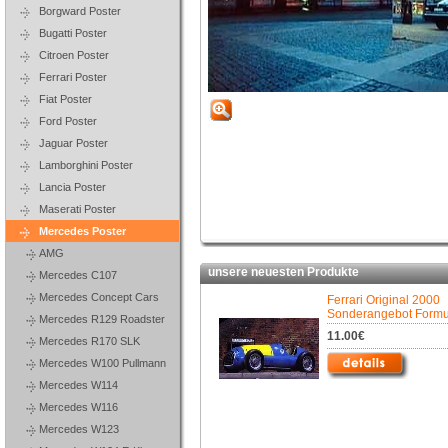
Borgward Poster
Bugatti Poster
Citroen Poster
Ferrari Poster
Fiat Poster
Ford Poster
Jaguar Poster
Lamborghini Poster
Lancia Poster
Maserati Poster
Mercedes Poster
AMG
unsere neuesten Produkte
Mercedes C107
Mercedes Concept Cars
Ferrari Original 2000
Sonderangebot Formu
Mercedes R129 Roadster
11.00€
Mercedes R170 SLK
Mercedes W100 Pullmann
Mercedes W114
Mercedes W116
Mercedes W123