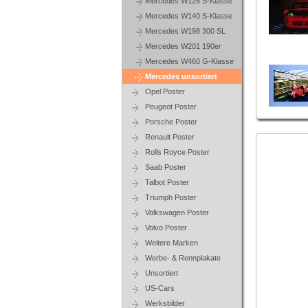
Mercedes W126 S-Klasse
Mercedes W140 S-Klasse
Mercedes W198 300 SL
Mercedes W201 190er
Mercedes W460 G-Klasse
Mercedes unsortiert
Opel Poster
Peugeot Poster
Porsche Poster
Renault Poster
Rolls Royce Poster
Saab Poster
Talbot Poster
Triumph Poster
Volkswagen Poster
Volvo Poster
Weitere Marken
Werbe- & Rennplakate
Unsortiert
US-Cars
Werksbilder