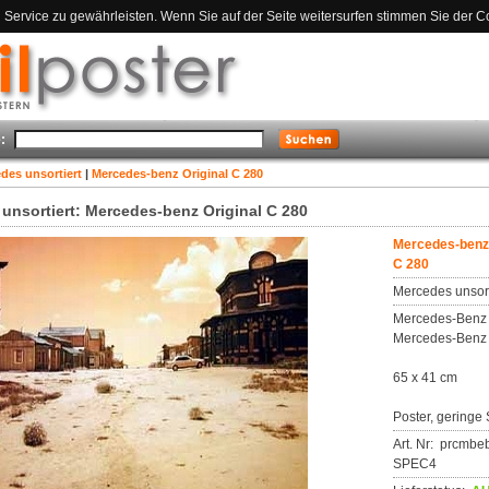
ervice zu gewährleisten. Wenn Sie auf der Seite weitersurfen stimmen Sie der C
:
des unsortiert
|
Mercedes-benz Original C 280
unsortiert: Mercedes-benz Original C 280
Mercedes-benz 
C 280
Mercedes unsort
Mercedes-Benz O
Mercedes-Benz 
65 x 41 cm
Poster, geringe 
Art. Nr: prcmbe
SPEC4