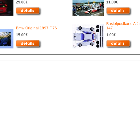
29.80€
11.00€
Bastelpostkarte Al
Bmw Original 1997 F 76
147
15.00€
1.00€