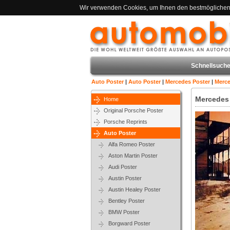
Wir verwenden Cookies, um Ihnen den bestmöglichen S
Schnellsuche
Auto Poster
|
Auto Poster
|
Mercedes Poster
|
Merce
Mercedes 
Home
Original Porsche Poster
Porsche Reprints
Auto Poster
Alfa Romeo Poster
Aston Martin Poster
Audi Poster
Austin Poster
Austin Healey Poster
Bentley Poster
BMW Poster
Borgward Poster