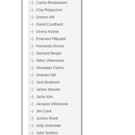
Carlos Reutemann
Clay Regazzoni
Damon Hill
David Coulthard
Denny Hulme
Emerson Fittipaldi
Fernando Alonso
Gerhard Berger
Gilles Villeneuve
Giuseppe Farina
Graham Hill
Jack Brabham
Jackie Stewart
Jacky Ickx
Jacques Villeneuve
Jim Clark
Jochen Rindt
Jody Scheckter
John Surtees