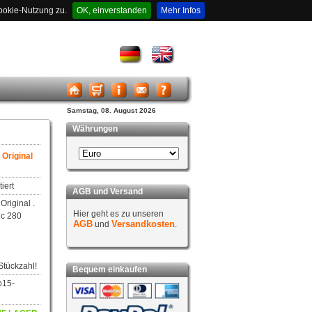
ookie-Nutzung zu.
OK, einverstanden
Mehr Infos
Samstag, 08. August 2026
Währungen
Original
iert
AGB und Versand
riginal .
Hier geht es zu unseren
c 280
AGB
Versandkosten
und
.
Stückzahl!
Bequem einkaufen
b15-