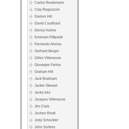
Carlos Reutemann
Clay Regazzoni
Damon Hill
David Coulthard
Denny Hulme
Emerson Fittipaldi
Fernando Alonso
Gerhard Berger
Gilles Villeneuve
Giuseppe Farina
Graham Hill
Jack Brabham
Jackie Stewart
Jacky Ickx
Jacques Villeneuve
Jim Clark
Jochen Rindt
Jody Scheckter
John Surtees