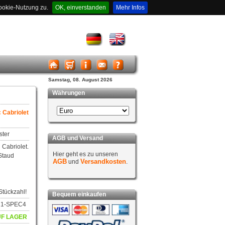
ookie-Nutzung zu.
OK, einverstanden
Mehr Infos
Samstag, 08. August 2026
Währungen
 Cabriolet
ster
AGB und Versand
Cabriolet.
Hier geht es zu unseren
Staud
AGB
Versandkosten
und
.
Stückzahl!
Bequem einkaufen
a21-SPEC4
F LAGER