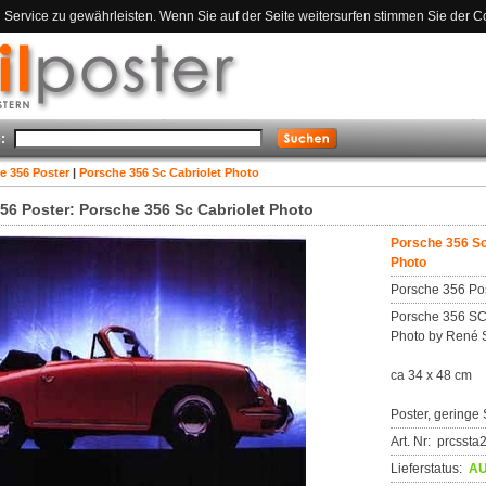
ervice zu gewährleisten. Wenn Sie auf der Seite weitersurfen stimmen Sie der C
:
e 356 Poster
|
Porsche 356 Sc Cabriolet Photo
56 Poster: Porsche 356 Sc Cabriolet Photo
Porsche 356 Sc
Photo
Porsche 356 Po
Porsche 356 SC 
Photo by René 
ca 34 x 48 cm
Poster, geringe 
Art. Nr: prcsst
Lieferstatus:
AU