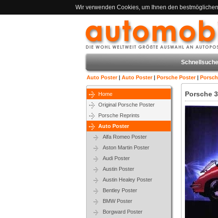
Wir verwenden Cookies, um Ihnen den bestmöglichen S
Schnellsuche
Auto Poster
|
Auto Poster
|
Porsche Poster
|
Porsch
Porsche 3
Home
Original Porsche Poster
Porsche Reprints
Auto Poster
Alfa Romeo Poster
Aston Martin Poster
Audi Poster
Austin Poster
Austin Healey Poster
Bentley Poster
BMW Poster
Borgward Poster