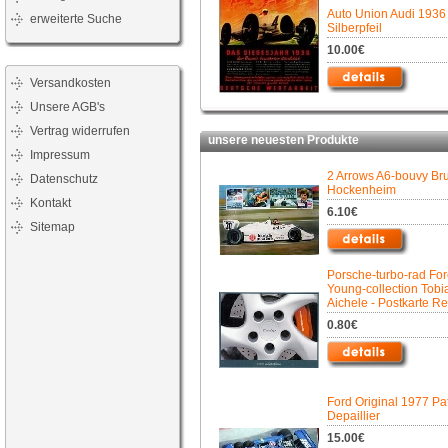
Auto Union Audi 1936
erweiterte Suche
Silberpfeil
10.00€
Versandkosten
Unsere AGB's
Vertrag widerrufen
unsere neuesten Produkte
Impressum
2 Arrows A6-bouvy Br
Datenschutz
Hockenheim
Kontakt
6.10€
Sitemap
Porsche-turbo-rad For
Young-collection Tobi
Aichele - Postkarte Re
0.80€
Ford Original 1977 Pat
Depaillier
15.00€