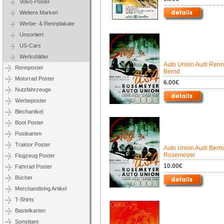
Volvo Poster
Weitere Marken
Werbe- & Rennplakate
Unsortiert
US-Cars
Werksbilder
Auto Union Audi Ren
Rennposter
Bernd
Motorrad Poster
6.00€
Nutzfahrzeuge
Werbeposter
Blechartikel
Boot Poster
Postkarten
Traktor Poster
Auto Union Audi Bern
Rosemeyer
Flugzeug Poster
10.00€
Fahrrad Poster
Bücher
Merchandising Artikel
T-Shirts
Bastelkarten
Sonstiges