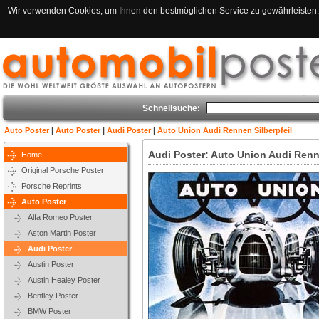
Wir verwenden Cookies, um Ihnen den bestmöglichen Service zu gewährleisten. 
Schnellsuche:
Auto Poster
|
Auto Poster
|
Audi Poster
|
Auto Union Audi Rennen Silberpfeil
Audi Poster: Auto Union Audi Renne
Home
Original Porsche Poster
Porsche Reprints
Auto Poster
Alfa Romeo Poster
Aston Martin Poster
Audi Poster
Austin Poster
Austin Healey Poster
Bentley Poster
BMW Poster