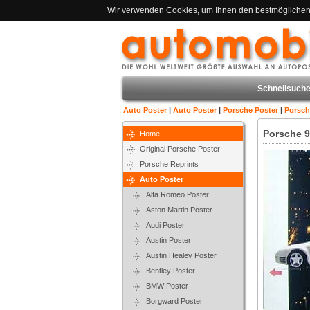
Wir verwenden Cookies, um Ihnen den bestmöglichen S
Schnellsuche
Auto Poster
|
Auto Poster
|
Porsche Poster
|
Porsch
Porsche 9
Home
Original Porsche Poster
Porsche Reprints
Auto Poster
Alfa Romeo Poster
Aston Martin Poster
Audi Poster
Austin Poster
Austin Healey Poster
Bentley Poster
BMW Poster
Borgward Poster