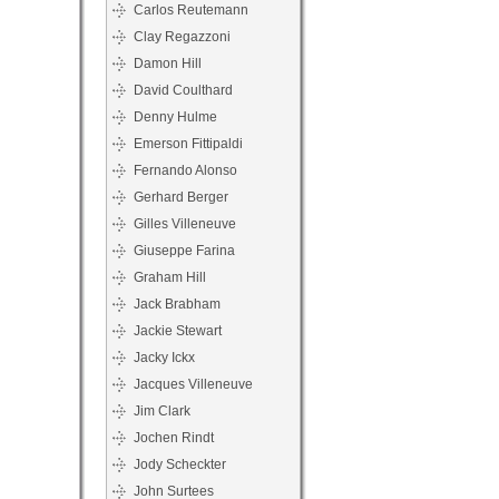
Carlos Reutemann
Clay Regazzoni
Damon Hill
David Coulthard
Denny Hulme
Emerson Fittipaldi
Fernando Alonso
Gerhard Berger
Gilles Villeneuve
Giuseppe Farina
Graham Hill
Jack Brabham
Jackie Stewart
Jacky Ickx
Jacques Villeneuve
Jim Clark
Jochen Rindt
Jody Scheckter
John Surtees