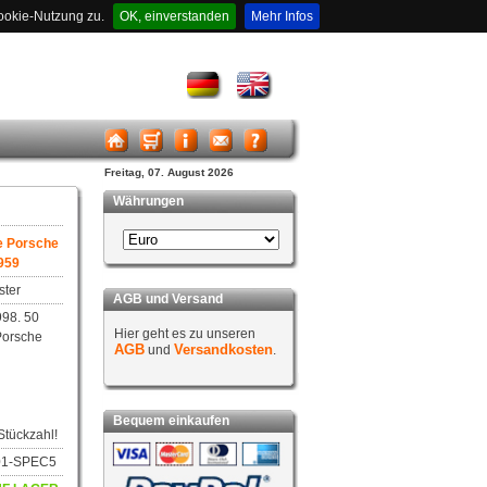
ookie-Nutzung zu.
OK, einverstanden
Mehr Infos
Freitag, 07. August 2026
Währungen
e Porsche
959
ster
AGB und Versand
998. 50
Hier geht es zu unseren
Porsche
AGB
Versandkosten
und
.
Bequem einkaufen
Stückzahl!
601-SPEC5