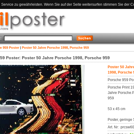
ervice zu gewährleisten. Wenn Sie auf der Seite weitersurfen stimmen Sie der C
:
e 959 Poster
|
Poster 50 Jahre Porsche 1998, Porsche 959
59 Poster: Poster 50 Jahre Porsche 1998, Porsche 959
Poster 50 Jahr
1998, Porsche 
Porsche 959 Po
Porsche Print 1
Jahre Porsche.
959
53 x 45 cm
Poster, geringe 
Art. Nr: prcsw