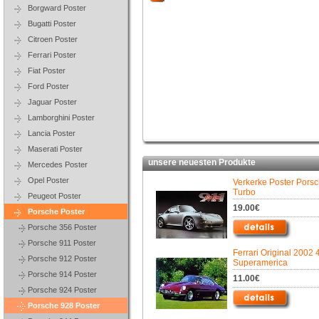
Borgward Poster
Bugatti Poster
Citroen Poster
Ferrari Poster
Fiat Poster
Ford Poster
Jaguar Poster
Lamborghini Poster
Lancia Poster
Maserati Poster
unsere neuesten Produkte
Mercedes Poster
Opel Poster
Verkerke Poster Pors
Turbo
Peugeot Poster
19.00€
Porsche Poster
Porsche 356 Poster
Porsche 911 Poster
Ferrari Original 2002 
Porsche 912 Poster
Superamerica
Porsche 914 Poster
11.00€
Porsche 924 Poster
Porsche 928 Poster