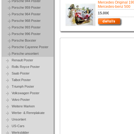
Porsche 944 Poster
Mercedes Original 19
Mercedes-benz 500
Porsche 959 Poster
15.00€
Porsche 964 Poster
Porsche 968 Poster
Porsche 993 Poster
Porsche 996 Poster
Porsche Boxster
Porsche Cayenne Poster
Porsche unsortiert
Renault Poster
Rolls Royce Poster
Saab Poster
Talbot Poster
Triumph Poster
Volkswagen Poster
Volvo Poster
Weitere Marken
Werbe- & Rennplakate
Unsortiert
US-Cars
Werksbilder