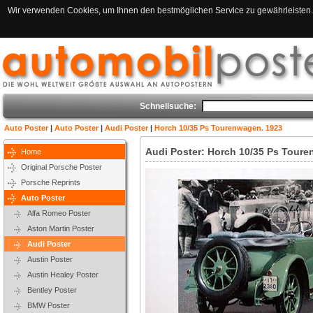
Wir verwenden Cookies, um Ihnen den bestmöglichen Service zu gewährleisten. 
Schnellsuche:
Auto Poster
|
Auto Poster
|
Audi Poster
|
Horch 10/35 Ps Tourenwagen. 1923
Audi Poster: Horch 10/35 Ps Tour
Home
Original Porsche Poster
Porsche Reprints
Auto Poster
Alfa Romeo Poster
Aston Martin Poster
Audi Poster
Austin Poster
Austin Healey Poster
Bentley Poster
BMW Poster