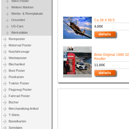
Volvo Poster
Weitere Marken
Werbe- & Rennplakate
Unsortiert
Ca 39 X 59 5
US-Cars
4.00€
Werksbilder
Rennposter
Motorrad Poster
Nutzfahrzeuge
Bmw Original 1986 3
Werbeposter
Reutter
Blechartikel
11.00€
Boot Poster
Postkarten
Traktor Poster
Flugzeug Poster
Fahrrad Poster
Bücher
Merchandising Artikel
T-Shirts
Bastelkarten
Sonstiges