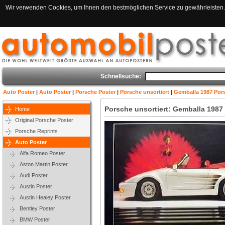
Wir verwenden Cookies, um Ihnen den bestmöglichen Service zu gewährleisten. 
Schnellsuche:
Auto Poster
|
Auto Poster
|
Porsche Poster
|
Porsche unsortiert
|
Gemballa 1987 Por
Porsche unsortiert: Gemballa 1987
Home
Original Porsche Poster
Porsche Reprints
Auto Poster
Alfa Romeo Poster
Aston Martin Poster
Audi Poster
Austin Poster
Austin Healey Poster
Bentley Poster
BMW Poster