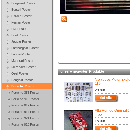
Borgward Poster
Bugatti Poster
Citroen Poster
Ferrari Poster
Fiat Poster
Ford Poster
Jaguar Poster
Lamborghini Poster
Lancia Poster
Maserati Poster
Mercedes Poster
unsere neuesten Produkte
Opel Poster
Mercedes Motor Expl
Peugeot Poster
119
Porsche Poster
29.80€
Porsche 356 Poster
Porsche 911 Poster
Porsche 912 Poster
Alfa Romeo Original 
Porsche 914 Poster
Tipo
Porsche 924 Poster
15.00€
Porsche 928 Poster