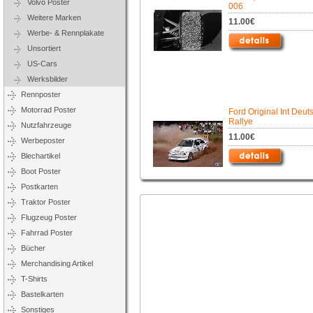
Volvo Poster
006
Weitere Marken
11.00€
Werbe- & Rennplakate
Unsortiert
US-Cars
Werksbilder
Rennposter
Motorrad Poster
Ford Original Int Deut
Rallye
Nutzfahrzeuge
11.00€
Werbeposter
Blechartikel
Boot Poster
Postkarten
Traktor Poster
Flugzeug Poster
Fahrrad Poster
Bücher
Merchandising Artikel
T-Shirts
Bastelkarten
Sonstiges