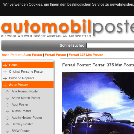
Wir verwenden Cookies, um Ihnen den bestmöglichen Service zu gewährleisten. 
Schnellsuche:
Auto Poster
|
Auto Poster
|
Ferrari Poster
|
Ferrari 375 Mm Poster
Ferrari Poster: Ferrari 375 Mm Post
Home
Original Porsche Poster
Porsche Reprints
Auto Poster
Alfa Romeo Poster
Aston Martin Poster
Audi Poster
Austin Poster
Austin Healey Poster
Bentley Poster
BMW Poster