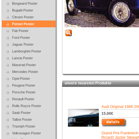
Borgward Poster
Bugatti Poster
Citroen Poster
Ferrari Poster
Fiat Poster
Ford Poster
Jaguar Poster
Lamborghini Poster
Lancia Poster
Maserati Poster
Mercedes Poster
Opel Poster
unsere neuesten Produkte
Peugeot Poster
Porsche Poster
Renault Poster
Rolls Royce Poster
Audi Original 1986 20
Saab Poster
15.00€
Talbot Poster
Triumph Poster
Grand Prix Frankreich
Volkswagen Poster
Ricard) Jackie Stewart