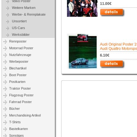
Volvo Poster
11.00€
Weitere Marken
Werbe- & Rennplakate
Unsortiert
US-Cars
Werksbilder
Rennposter
Audi Original Poster 1
Motorrad Poster
Audi Quattro Motorspo
Nutzfahrzeuge
6.10€
Werbeposter
Blechartikel
Boot Poster
Postkarten
Traktor Poster
Flugzeug Poster
Fahrrad Poster
Bücher
Merchandising Artikel
T-Shirts
Bastelkarten
Sonstiges