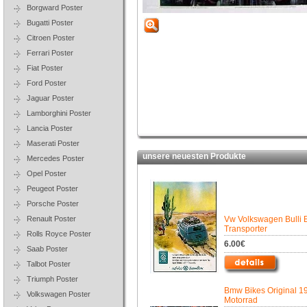
Borgward Poster
Bugatti Poster
Citroen Poster
Ferrari Poster
Fiat Poster
Ford Poster
Jaguar Poster
Lamborghini Poster
Lancia Poster
Maserati Poster
unsere neuesten Produkte
Mercedes Poster
Opel Poster
Peugeot Poster
Porsche Poster
Renault Poster
Vw Volkswagen Bulli 
Transporter
Rolls Royce Poster
6.00€
Saab Poster
Talbot Poster
Triumph Poster
Bmw Bikes Original 1
Volkswagen Poster
Motorrad