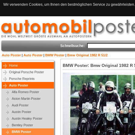
Wir verwenden Cookies, um Ihnen den bestmöglichen Service zu gewährleisten. 
Schnellsuche:
Auto Poster
|
Auto Poster
|
BMW Poster
|
Bmw Original 1982 R 51/2
BMW Poster: Bmw Original 1982 R 
Home
Original Porsche Poster
Porsche Reprints
Auto Poster
Alfa Romeo Poster
Aston Martin Poster
Audi Poster
Austin Poster
Austin Healey Poster
Bentley Poster
BMW Poster