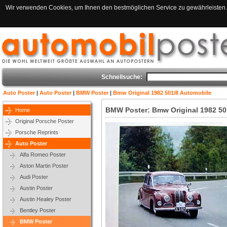
Wir verwenden Cookies, um Ihnen den bestmöglichen Service zu gewährleisten. 
Schnellsuche:
Auto Poster
|
Auto Poster
|
BMW Poster
|
Bmw Original 1982 501/8 Automobile
BMW Poster: Bmw Original 1982 50
Home
Original Porsche Poster
Porsche Reprints
Auto Poster
Alfa Romeo Poster
Aston Martin Poster
Audi Poster
Austin Poster
Austin Healey Poster
Bentley Poster
BMW Poster