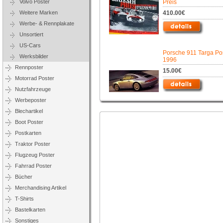
Volvo Poster
Preis
Weitere Marken
410.00€
Werbe- & Rennplakate
Unsortiert
US-Cars
Porsche 911 Targa Pos
Werksbilder
1996
Rennposter
15.00€
Motorrad Poster
Nutzfahrzeuge
Werbeposter
Blechartikel
Boot Poster
Postkarten
Traktor Poster
Flugzeug Poster
Fahrrad Poster
Bücher
Merchandising Artikel
T-Shirts
Bastelkarten
Sonstiges