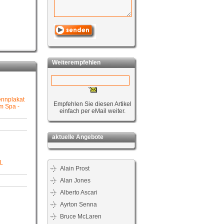
Weiterempfehlen
ennplakat
Empfehlen Sie diesen Artikel
m Spa -
einfach per eMail weiter.
aktuelle Angebote
L
Alain Prost
Alan Jones
Alberto Ascari
Ayrton Senna
Bruce McLaren