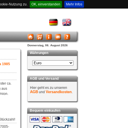
ookie-Nutzung zu.
OK, einverstanden
Mehr Infos
Donnerstag, 06. August 2026
Währungen
a 1985
AGB und Versand
ster ca.
Hier geht es zu unseren
g aus
AGB
Versandkosten
und
.
Union.
Bequem einkaufen
Stückzahl!
07005-