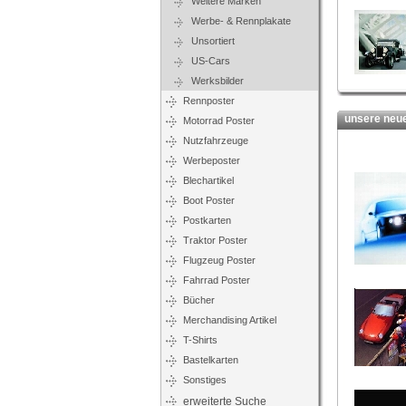
Weitere Marken
Werbe- & Rennplakate
Unsortiert
US-Cars
Werksbilder
Rennposter
unsere neues
Motorrad Poster
Nutzfahrzeuge
Werbeposter
Blechartikel
Boot Poster
Postkarten
Traktor Poster
Flugzeug Poster
Fahrrad Poster
Bücher
Merchandising Artikel
T-Shirts
Bastelkarten
Sonstiges
erweiterte Suche