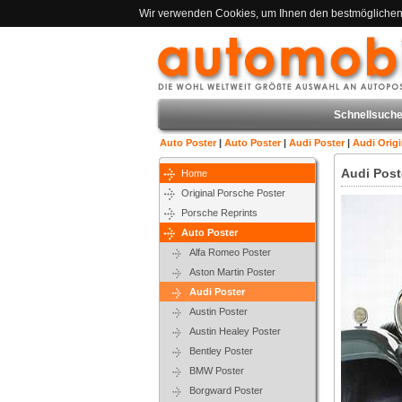
Wir verwenden Cookies, um Ihnen den bestmöglichen S
Schnellsuche
Auto Poster
|
Auto Poster
|
Audi Poster
|
Audi Orig
Audi Post
Home
Original Porsche Poster
Porsche Reprints
Auto Poster
Alfa Romeo Poster
Aston Martin Poster
Audi Poster
Austin Poster
Austin Healey Poster
Bentley Poster
BMW Poster
Borgward Poster