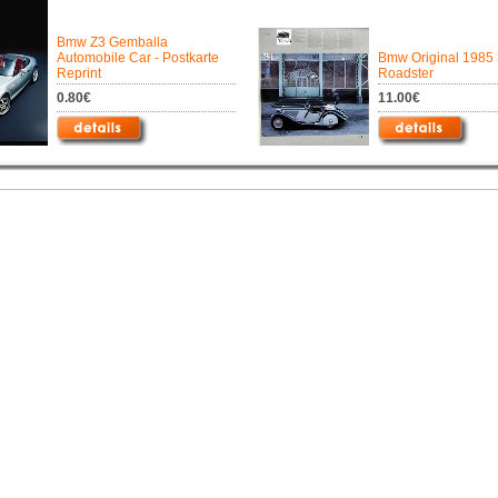
Bmw Z3 Gemballa
Automobile Car - Postkarte
Bmw Original 1985 
Reprint
Roadster
0.80€
11.00€