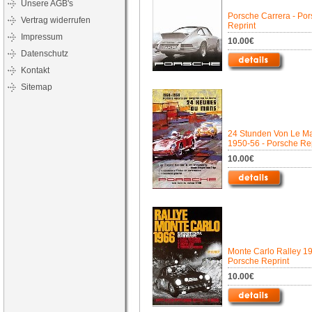
Unsere AGB's
Porsche Carrera - Po
Vertrag widerrufen
Reprint
Impressum
10.00€
Datenschutz
Kontakt
Sitemap
24 Stunden Von Le M
1950-56 - Porsche Rep
10.00€
Monte Carlo Ralley 19
Porsche Reprint
10.00€