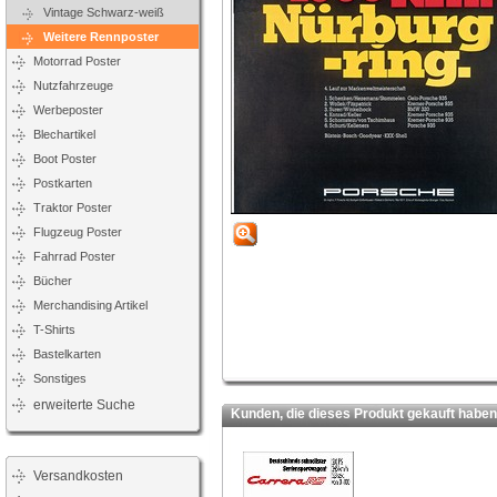
Vintage Schwarz-weiß
Weitere Rennposter
Motorrad Poster
Nutzfahrzeuge
Werbeposter
Blechartikel
Boot Poster
Postkarten
Traktor Poster
Flugzeug Poster
Fahrrad Poster
Bücher
Merchandising Artikel
T-Shirts
Bastelkarten
Sonstiges
erweiterte Suche
Kunden, die dieses Produkt gekauft haben,
Versandkosten