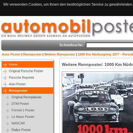
Wir verwenden Cookies, um Ihnen den bestmöglichen Service zu gewährleisten. 
Schnellsuche:
Auto Poster
|
Rennposter
|
Weitere Rennposter
|
1000 Km Nürburgring 1977 - Porsch
Weitere Rennposter: 1000 Km Nürbu
Home
Original Porsche Poster
Porsche Reprints
Auto Poster
Rennposter
Original Rennplakate
DTM Poster
Formel 1 Poster
Le Mans Poster
NASCAR
Rallye Poster