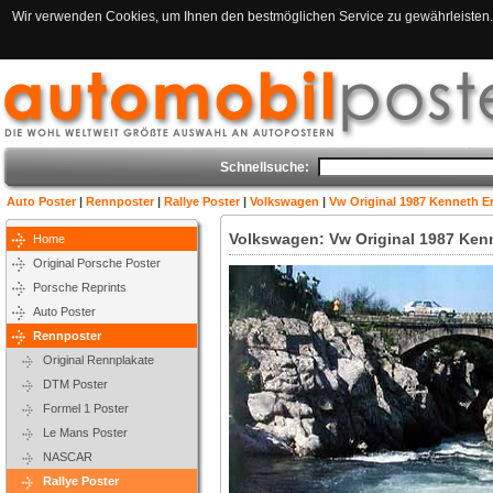
Wir verwenden Cookies, um Ihnen den bestmöglichen Service zu gewährleisten. 
Schnellsuche:
Auto Poster
|
Rennposter
|
Rallye Poster
|
Volkswagen
|
Vw Original 1987 Kenneth Er
Volkswagen: Vw Original 1987 Kenn
Home
Original Porsche Poster
Porsche Reprints
Auto Poster
Rennposter
Original Rennplakate
DTM Poster
Formel 1 Poster
Le Mans Poster
NASCAR
Rallye Poster