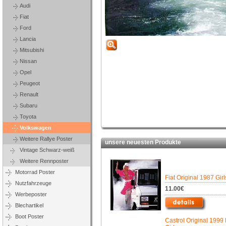
Audi
Fiat
Ford
Lancia
Mitsubishi
Nissan
Opel
Peugeot
Renault
Subaru
Toyota
Volkswagen
Weitere Rallye Poster
unsere neuesten Produkte
Vintage Schwarz-weiß
Weitere Rennposter
Motorrad Poster
Fiat Original 1987 Gir
Nutzfahrzeuge
11.00€
Werbeposter
Blechartikel
Boot Poster
Castrol Original 1999 