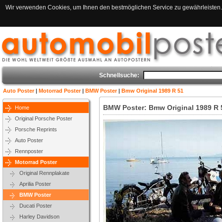
Wir verwenden Cookies, um Ihnen den bestmöglichen Service zu gewährleisten. 
Schnellsuche:
Auto Poster
|
Motorrad Poster
|
BMW Poster
|
Bmw Original 1989 R 51
BMW Poster: Bmw Original 1989 R 
Home
Original Porsche Poster
Porsche Reprints
Auto Poster
Rennposter
Motorrad Poster
Original Rennplakate
Aprilia Poster
BMW Poster
Ducati Poster
Harley Davidson