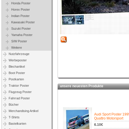
Honda Poster
Horex Poster
Indian Poster
Kawasaki Poster
Suzuki Poster
Yamaha Poster
S/W Poster
Weitere
Nutzfahrzeuge
Werbeposter
Blechartikel
Boot Poster
Postkarten
Traktor Poster
unsere neuesten Produkte
Flugzeug Poster
Fahrrad Poster
Bücher
Merchandising Artikel
Audi Sport Poster 199
T-Shirts
Quattro Motorsport
Bastelkarten
6.10€