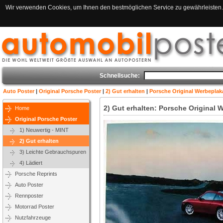
Wir verwenden Cookies, um Ihnen den bestmöglichen Service zu gewährleisten. 
Schnellsuche:
Auto Poster
|
Original Porsche Poster
|
2) Gut erhalten
|
Porsche Original Werbeplaka
2) Gut erhalten: Porsche Original W
Home
Original Porsche Poster
1) Neuwertig - MINT
2) Gut erhalten
3) Leichte Gebrauchspuren
4) Lädiert
Porsche Reprints
Auto Poster
Rennposter
Motorrad Poster
Nutzfahrzeuge