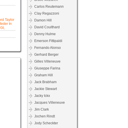
Carlos Reutemann
Clay Regazzoni
ord Taylor
Damon Hill
Jeder In
David Coulthard
Gt,
Denny Hulme
Emerson Fittipaldi
Fernando Alonso
Gerhard Berger
Gilles Villeneuve
Giuseppe Farina
Graham Hill
Jack Brabham
Jackie Stewart
Jacky Ickx
Jacques Villeneuve
Jim Clark
Jochen Rindt
Jody Scheckter