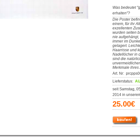
Was bedeutet "g
erhalten"?
Die Poster befin
einem, für ihr Alt
exzellenten Zus
wurden selten b
nie aufgehängt,
immer im Dunke
gelagert. Leicht
Haarrisse und k
Nadellöcher in
sind die natürli
unvermeidliche
Merkmale ihres A
Art. Nr: prcpps
Lieferstatus:
AU
seit Samstag, 05
2014 in unserem
25.00€