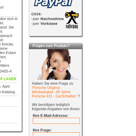
ut
den sich in
er,
tand. Sie
is
 danach
ln
e Knicke,
Fragen zum Produkt?
leine
 den Ecken
chen,
n
lters.
00405-A
F LAGER
Haben Sie eine Frage zu
. April
'Porsche Original
 Katalog.
Werbeplakat - 40 Jahre
Porsche 911 - Gut Erhalten'
?
Wir benötigen lediglich
folgende Angaben von Ihnen:
Ihre E-Mail-Adresse:
Ihre Frage: