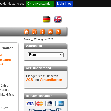
ookie-Nutzung zu.
OK, einverstanden
Mehr Infos
Freitag, 07. August 2026
Währungen
Erhalten
al
40 Jahre
Gut
AGB und Versand
Hier geht es zu unseren
AGB
Versandkosten
und
.
l
 Jahre
A 2003.
hlte Gäste
Bequem einkaufen
 76 cm