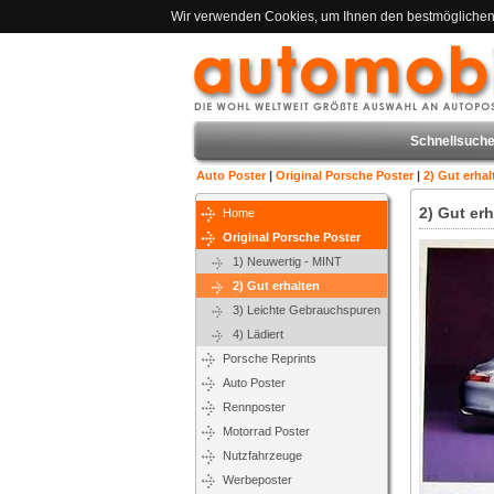
Wir verwenden Cookies, um Ihnen den bestmöglichen S
Schnellsuche
Auto Poster
|
Original Porsche Poster
|
2) Gut erhal
2) Gut er
Home
Original Porsche Poster
1) Neuwertig - MINT
2) Gut erhalten
3) Leichte Gebrauchspuren
4) Lädiert
Porsche Reprints
Auto Poster
Rennposter
Motorrad Poster
Nutzfahrzeuge
Werbeposter