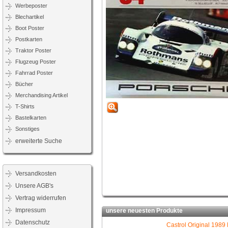
Werbeposter
Blechartikel
Boot Poster
Postkarten
Traktor Poster
Flugzeug Poster
Fahrrad Poster
Bücher
Merchandising Artikel
T-Shirts
Bastelkarten
Sonstiges
erweiterte Suche
Versandkosten
Unsere AGB's
Vertrag widerrufen
Impressum
unsere neuesten Produkte
Datenschutz
Castrol Original 1989 