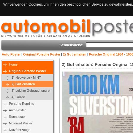
Wir verwenden Cookies, um Ihnen den bestmöglichen Service zu gewährleisten. 
Schnellsuche:
Auto Poster
|
Original Porsche Poster
|
2) Gut erhalten
|
Porsche Original 1984 - 100
2) Gut erhalten: Porsche Original 1
Home
Original Porsche Poster
1) Neuwertig - MINT
2) Gut erhalten
3) Leichte Gebrauchspuren
4) Lädiert
Porsche Reprints
Auto Poster
Rennposter
Motorrad Poster
Nutzfahrzeuge