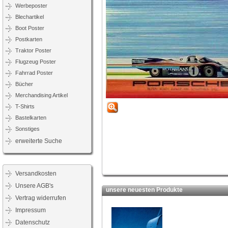
Werbeposter
Blechartikel
Boot Poster
Postkarten
Traktor Poster
Flugzeug Poster
Fahrrad Poster
Bücher
Merchandising Artikel
T-Shirts
Bastelkarten
Sonstiges
erweiterte Suche
Versandkosten
Unsere AGB's
unsere neuesten Produkte
Vertrag widerrufen
Impressum
Datenschutz