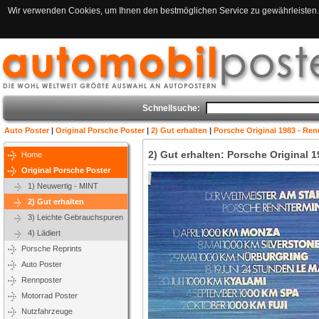
Wir verwenden Cookies, um Ihnen den bestmöglichen Service zu gewährleisten. 
Schnellsuche:
Auto Poster
|
Original Porsche Poster
|
2) Gut erhalten
|
Porsche Original 1983 - Ren
2) Gut erhalten: Porsche Original 
Home
Original Porsche Poster
1) Neuwertig - MINT
2) Gut erhalten
3) Leichte Gebrauchspuren
4) Lädiert
Porsche Reprints
Auto Poster
Rennposter
Motorrad Poster
Nutzfahrzeuge