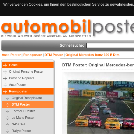
Wir verwenden Cookies, um Ihnen den bestmöglichen Service zu gewährleisten. 
Schnellsuche:
Auto Poster
|
Rennposter
|
DTM Poster
|
Original Mercedes-benz 190 E Dtm
DTM Poster: Original Mercedes-be
Home
Original Porsche Poster
Porsche Reprints
Auto Poster
Rennposter
Original Rennplakate
DTM Poster
Formel 1 Poster
Le Mans Poster
NASCAR
Rallye Poster