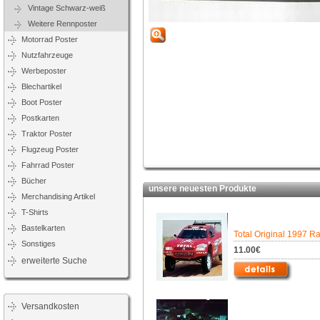
Vintage Schwarz-weiß
Weitere Rennposter
Motorrad Poster
Nutzfahrzeuge
Werbeposter
Blechartikel
Boot Poster
Postkarten
Traktor Poster
Flugzeug Poster
Fahrrad Poster
Bücher
unsere neuesten Produkte
Merchandising Artikel
T-Shirts
Bastelkarten
Total Original 1997 R
Sonstiges
11.00€
erweiterte Suche
Versandkosten