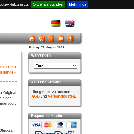
ookie-Nutzung zu.
OK, einverstanden
Mehr Infos
Freitag, 07. August 2026
Währungen
ginal 1969
erlande -
AGB und Versand
Hier geht es zu unseren
r Original
AGB
Versandkosten
und
.
eis der
ndervoort
Bequem einkaufen
 Stückzahl