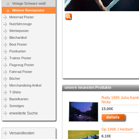
Vintage Schwarz-weiß
Weitere Rennposter
Motorrad Poster
Nutzfahrzeuge
Werbeposter
Blechartikel
Boot Poster
Postkarten
Traktor Poster
Flugzeug Poster
Fahrrad Poster
Bücher
Merchandising Artikel
unsere neuesten Produkte
T-Shirts
Rally 1995 Juha Kan
Bastelkarten
Nicky
Sonstiges
15.00€
erweiterte Suche
Gp 1998 J Herbert
Versandkosten
6.10€