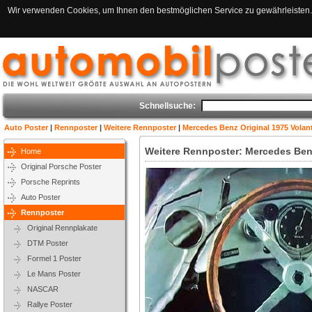
Wir verwenden Cookies, um Ihnen den bestmöglichen Service zu gewährleisten. 
Schnellsuche:
Auto Poster
|
Rennposter
|
Weitere Rennposter
|
Mercedes Benz Original 1975 Volan
Weitere Rennposter: Mercedes Benz
Home
Original Porsche Poster
Porsche Reprints
Auto Poster
Rennposter
Original Rennplakate
DTM Poster
Formel 1 Poster
Le Mans Poster
NASCAR
Rallye Poster