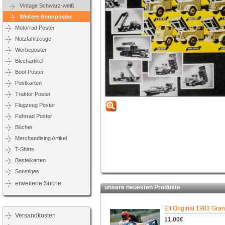
Vintage Schwarz-weiß
Weitere Rennposter
Motorrad Poster
Nutzfahrzeuge
Werbeposter
Blechartikel
Boot Poster
Postkarten
Traktor Poster
Flugzeug Poster
Fahrrad Poster
Bücher
Merchandising Artikel
T-Shirts
Bastelkarten
Sonstiges
erweiterte Suche
unsere neuesten Produkte
Elf Original 1983 Gran
Versandkosten
11.00€