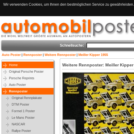
Wir verwenden Cookies, um Ihnen den bestmöglichen Service zu gewährleisten. 
Schnellsuche:
Auto Poster
|
Rennposter
|
Weitere Rennposter
|
Meiller Kipper 1955
Weitere Rennposter: Meiller Kipper
Home
Original Porsche Poster
Porsche Reprints
Auto Poster
Rennposter
Original Rennplakate
DTM Poster
Formel 1 Poster
Le Mans Poster
NASCAR
Rallye Poster