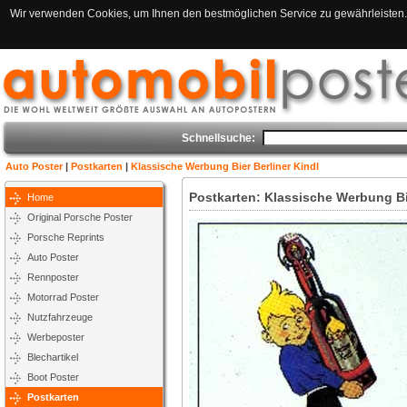
Wir verwenden Cookies, um Ihnen den bestmöglichen Service zu gewährleisten. 
Schnellsuche:
Auto Poster
|
Postkarten
|
Klassische Werbung Bier Berliner Kindl
Postkarten: Klassische Werbung Bie
Home
Original Porsche Poster
Porsche Reprints
Auto Poster
Rennposter
Motorrad Poster
Nutzfahrzeuge
Werbeposter
Blechartikel
Boot Poster
Postkarten