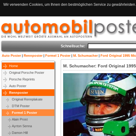
Wir verwenden Cookies, um Ihnen den bestmöglichen Service zu gewährleisten. 
Schnellsuche:
Auto Poster
|
Rennposter
|
Formel 1 Poster
|
M. Schumacher
|
Ford Original 1995 M
M. Schumacher: Ford Original 199
Home
Original Porsche Poster
Porsche Reprints
Auto Poster
Rennposter
Original Rennplakate
DTM Poster
Formel 1 Poster
Alain Prost
Ayrton Senna
Damon Hill