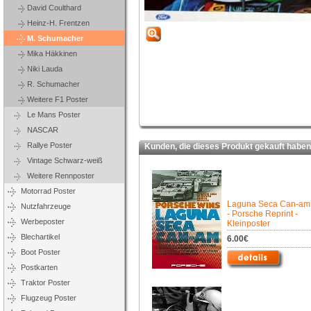
David Coulthard
Heinz-H. Frentzen
M. Schumacher
Mika Häkkinen
Niki Lauda
R. Schumacher
Weitere F1 Poster
Le Mans Poster
NASCAR
Rallye Poster
Kunden, die dieses Produkt gekauft haben,
Vintage Schwarz-weiß
Weitere Rennposter
Motorrad Poster
Laguna Seca Can-am
Nutzfahrzeuge
- Porsche Reprint -
Werbeposter
Kleinposter
Blechartikel
6.00€
Boot Poster
Postkarten
Traktor Poster
Flugzeug Poster