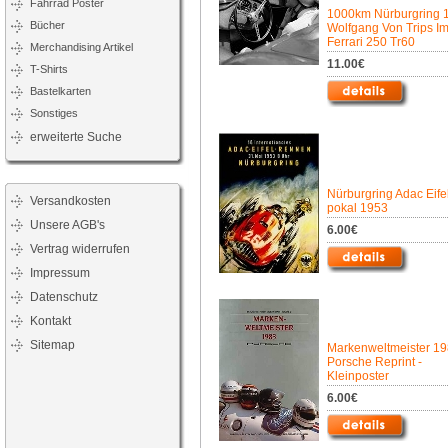
Fahrrad Poster
1000km Nürburgring 1
Bücher
Wolfgang Von Trips I
Ferrari 250 Tr60
Merchandising Artikel
11.00€
T-Shirts
Bastelkarten
Sonstiges
erweiterte Suche
Nürburgring Adac Eife
Versandkosten
pokal 1953
Unsere AGB's
6.00€
Vertrag widerrufen
Impressum
Datenschutz
Kontakt
Sitemap
Markenweltmeister 19
Porsche Reprint -
Kleinposter
6.00€