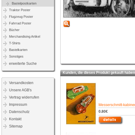
Bastelpostkarten
Traktor Poster
Flugzeug Poster
Fahrrad Poster
Bücher
Merchandising Artikel
T-Shirts
Bastelkarten
Sonstiges
erweiterte Suche
Kunden, die dieses Produkt gekauft haben,
Versandkosten
Unsere AGB's
Vertrag widerrufen
Impressum
Messerschmitt-kabinen
0.80€
Datenschutz
Kontakt
Sitemap