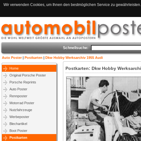
Wir verwenden Cookies, um Ihnen den bestmöglichen Service zu gewährleisten. 
Schnellsuche:
Auto Poster
|
Postkarten
|
Dkw Hobby Werksarchiv 1955 Audi
Postkarten: Dkw Hobby Werksarchi
Home
Original Porsche Poster
Porsche Reprints
Auto Poster
Rennposter
Motorrad Poster
Nutzfahrzeuge
Werbeposter
Blechartikel
Boot Poster
Postkarten