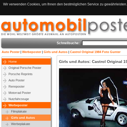
Wir verwenden Cookies, um Ihnen den bestmöglichen Service zu gewährleisten. 
Schnellsuche:
Auto Poster
|
Werbeposter
|
Girls und Autos
|
Castrol Original 1984 Foto Gunter
Girls und Autos: Castrol Original 
Home
Original Porsche Poster
Porsche Reprints
Auto Poster
Rennposter
Motorrad Poster
Nutzfahrzeuge
Werbeposter
Filmplakate
Girls und Autos
Werbeplakate