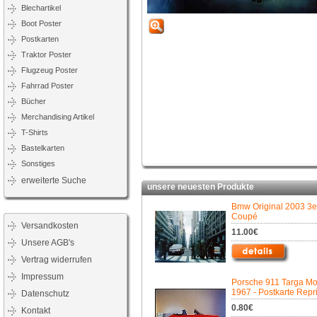
Blechartikel
Boot Poster
Postkarten
Traktor Poster
Flugzeug Poster
Fahrrad Poster
Bücher
Merchandising Artikel
T-Shirts
Bastelkarten
Sonstiges
erweiterte Suche
unsere neuesten Produkte
Bmw Original 2003 3e
Coupé
Versandkosten
11.00€
Unsere AGB's
Vertrag widerrufen
Impressum
Porsche 911 Targa Mo
1967 - Postkarte Repri
Datenschutz
0.80€
Kontakt