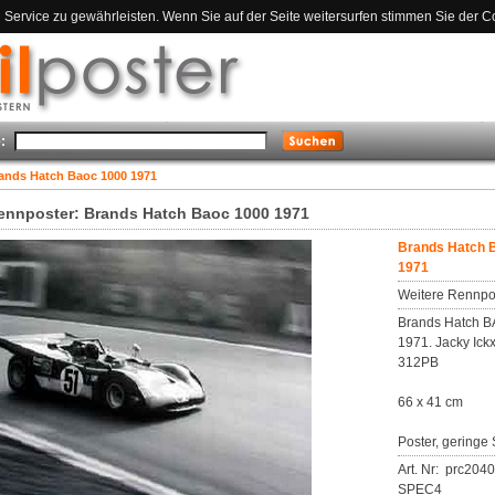
ervice zu gewährleisten. Wenn Sie auf der Seite weitersurfen stimmen Sie der C
:
ands Hatch Baoc 1000 1971
ennposter: Brands Hatch Baoc 1000 1971
Brands Hatch 
1971
Weitere Rennpo
Brands Hatch 
1971. Jacky Ickx
312PB
66 x 41 cm
Poster, geringe 
Art. Nr: prc204
SPEC4