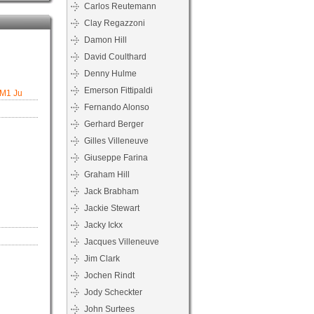
Carlos Reutemann
Clay Regazzoni
Damon Hill
David Coulthard
Denny Hulme
Emerson Fittipaldi
 M1 Ju
Fernando Alonso
Gerhard Berger
Gilles Villeneuve
Giuseppe Farina
Graham Hill
Jack Brabham
Jackie Stewart
Jacky Ickx
Jacques Villeneuve
Jim Clark
Jochen Rindt
Jody Scheckter
John Surtees