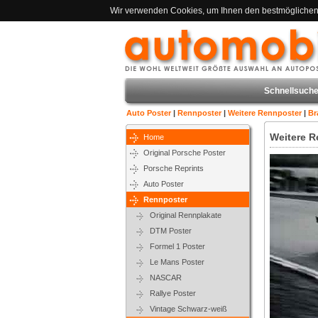
Wir verwenden Cookies, um Ihnen den bestmöglichen S
Schnellsuche
Auto Poster
|
Rennposter
|
Weitere Rennposter
|
Br
Weitere R
Home
Original Porsche Poster
Porsche Reprints
Auto Poster
Rennposter
Original Rennplakate
DTM Poster
Formel 1 Poster
Le Mans Poster
NASCAR
Rallye Poster
Vintage Schwarz-weiß