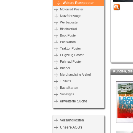
Weitere Rennposter
Motorrad Poster
Nutzfahrzeuge
Werbeposter
Blechartikel
Boot Poster
Postkarten
Traktor Poster
Flugzeug Poster
Fahrrad Poster
Bücher
Kunden, die d
Merchandising Artikel
T-Shirts
Bastelkarten
Sonstiges
erweiterte Suche
Versandkosten
Unsere AGB's