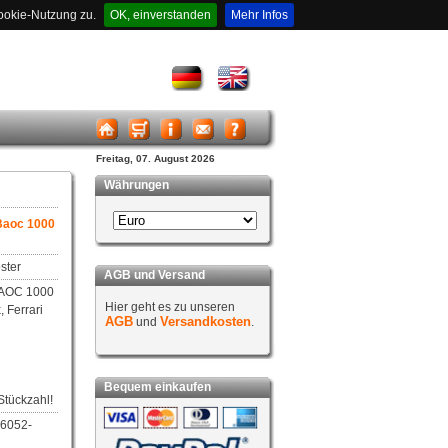
ookie-Nutzung zu.
OK, einverstanden
Mehr Infos
Freitag, 07. August 2026
Währungen
Baoc 1000
ster
AGB und Versand
BAOC 1000
Hier geht es zu unseren
, Ferrari
AGB
Versandkosten
und
.
Bequem einkaufen
Stückzahl!
06052-