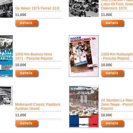
Und Emerson Fittipa
Lotus 49 Ford, Gran
Gp Italien 1976 Ferrari 312t
Österreich 1970
11.00€
11.00€
1000 Km Buenos Aires
1000 Km Nürburgri
1971 - Porsche Reprint
- Porsche Reprint
10.00€
10.00€
24 Stunden Le Man
Motorsport Classic Paddock
Zehn Siege - Porsc
Austrian Grand
Reprint
11.00€
10.00€