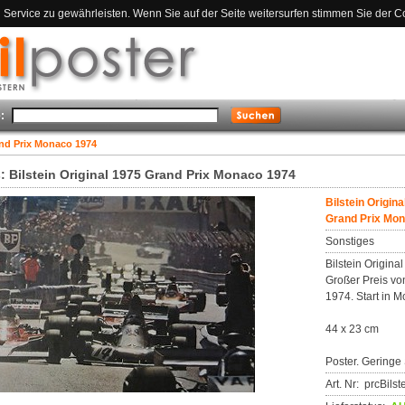
ervice zu gewährleisten. Wenn Sie auf der Seite weitersurfen stimmen Sie der C
:
and Prix Monaco 1974
: Bilstein Original 1975 Grand Prix Monaco 1974
Bilstein Origina
Grand Prix Mo
Sonstiges
Bilstein Origina
Großer Preis v
1974. Start in M
44 x 23 cm
Poster. Geringe
Art. Nr: prcBils