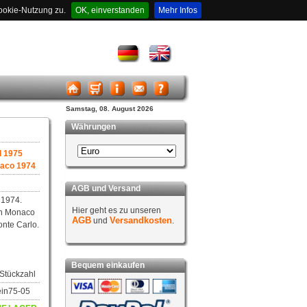
ookie-Nutzung zu.
OK, einverstanden
Mehr Infos
Samstag, 08. August 2026
Währungen
l 1975
naco 1974
AGB und Versand
l 1974.
Hier geht es zu unseren
on Monaco
AGB
Versandkosten
und
.
onte Carlo.
Bequem einkaufen
 Stückzahl
tein75-05