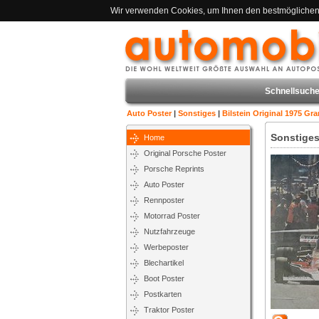
Wir verwenden Cookies, um Ihnen den bestmöglichen S
Schnellsuche
Auto Poster
|
Sonstiges
|
Bilstein Original 1975 Gr
Sonstiges
Home
Original Porsche Poster
Porsche Reprints
Auto Poster
Rennposter
Motorrad Poster
Nutzfahrzeuge
Werbeposter
Blechartikel
Boot Poster
Postkarten
Traktor Poster