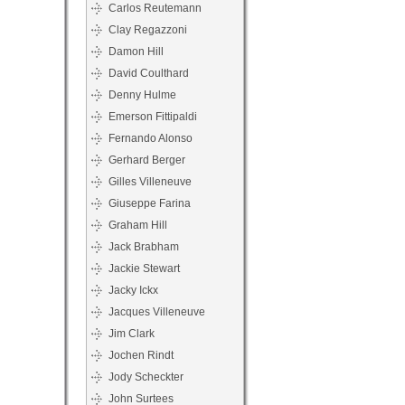
Carlos Reutemann
Clay Regazzoni
Damon Hill
David Coulthard
Denny Hulme
Emerson Fittipaldi
Fernando Alonso
Gerhard Berger
Gilles Villeneuve
Giuseppe Farina
Graham Hill
Jack Brabham
Jackie Stewart
Jacky Ickx
Jacques Villeneuve
Jim Clark
Jochen Rindt
Jody Scheckter
John Surtees