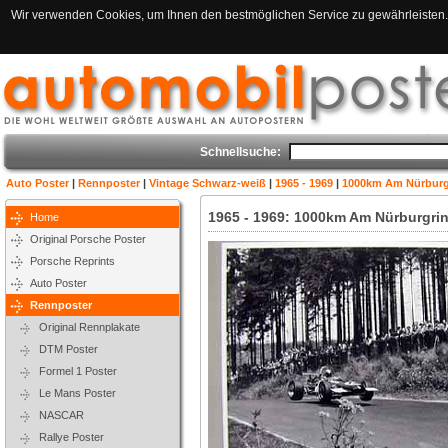
Wir verwenden Cookies, um Ihnen den bestmöglichen Service zu gewährleisten. 
Schnellsuche:
Auto Poster
|
Rennposter
|
Vintage Schwarz-weiß
|
1965 - 1969
|
1000km Am Nürburgr
1965 - 1969: 1000km Am Nürburgrin
Home
Original Porsche Poster
Porsche Reprints
Auto Poster
Rennposter
Original Rennplakate
DTM Poster
Formel 1 Poster
Le Mans Poster
NASCAR
Rallye Poster