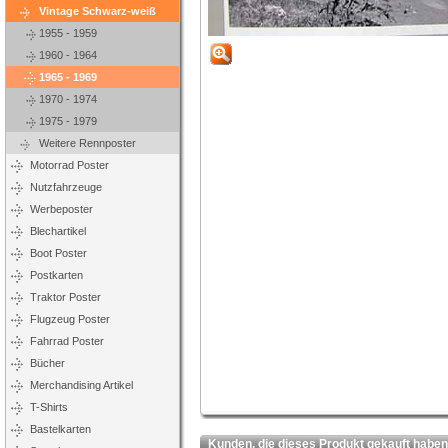
Vintage Schwarz-weiß
1955 - 1959
1960 - 1964
1965 - 1969
1970 - 1974
1975 - 1979
Weitere Rennposter
Motorrad Poster
Nutzfahrzeuge
Werbeposter
Blechartikel
Boot Poster
Postkarten
Traktor Poster
Flugzeug Poster
Fahrrad Poster
Bücher
Merchandising Artikel
T-Shirts
Bastelkarten
Kunden, die dieses Produkt gekauft haben,