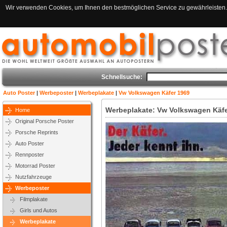
Wir verwenden Cookies, um Ihnen den bestmöglichen Service zu gewährleisten. 
Schnellsuche:
Auto Poster
|
Werbeposter
|
Werbeplakate
|
Vw Volkswagen Käfer 1969
Werbeplakate: Vw Volkswagen Käfe
Home
Original Porsche Poster
Porsche Reprints
Auto Poster
Rennposter
Motorrad Poster
Nutzfahrzeuge
Werbeposter
Filmplakate
Girls und Autos
Werbeplakate