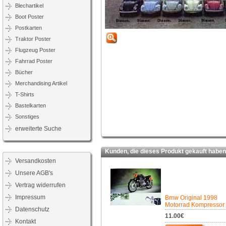
Blechartikel
Boot Poster
Postkarten
Traktor Poster
Flugzeug Poster
Fahrrad Poster
Bücher
Merchandising Artikel
T-Shirts
Bastelkarten
Sonstiges
erweiterte Suche
Kunden, die dieses Produkt gekauft haben,
Versandkosten
Unsere AGB's
Vertrag widerrufen
Impressum
Bmw Original 1998
Motorrad Kompressor
Datenschutz
11.00€
Kontakt