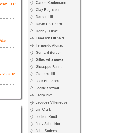
Carlos Reutemann
benz 1987
Clay Regazzoni
Damon Hill
David Coulthard
Denny Hulme
Emerson Fittipaldi
 Adac
Fernando Alonso
Gerhard Berger
Gilles Villeneuve
Giuseppe Farina
Graham Hill
02 250 Gto
Jack Brabham
Jackie Stewart
Jacky Ickx
Jacques Villeneuve
Jim Clark
Jochen Rindt
Jody Scheckter
John Surtees