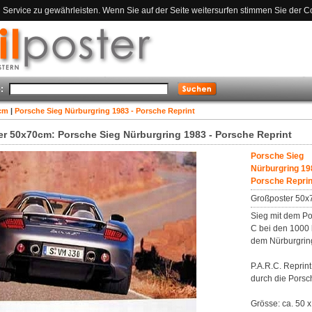
ervice zu gewährleisten. Wenn Sie auf der Seite weitersurfen stimmen Sie der C
:
cm
|
Porsche Sieg Nürburgring 1983 - Porsche Reprint
r 50x70cm: Porsche Sieg Nürburgring 1983 - Porsche Reprint
Porsche Sieg
Nürburgring 19
Porsche Reprin
Großposter 50
Sieg mit dem P
C bei den 1000 
dem Nürburgrin
P.A.R.C. Reprint 
durch die Porsc
Grösse: ca. 50 