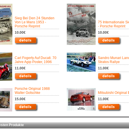
Sieg Bei Den 24 Stunden
Von Le Mans 1953 -
75 Internationale S
Porsche Reprint
- Porsche Reprint
10.00€
10.00€
Carl Fogerty Auf Ducati. 70
Sandro Munari Lan
Jahre Agip Poster, 1996
Stratos Rallye
11.00€
11.00€
Porsche Original 1988
Walter Gotschke
Mitsubishi Original 
15.00€
11.00€
ten Produkte