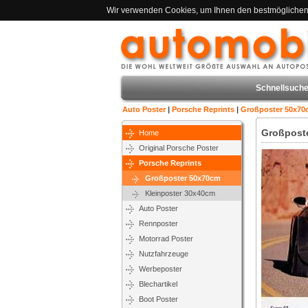
Wir verwenden Cookies, um Ihnen den bestmöglichen S
Schnellsuche
Auto Poster
|
Porsche Reprints
|
Großposter 50x70
Großposte
Home
Original Porsche Poster
Porsche Reprints
Großposter 50x70cm
Kleinposter 30x40cm
Auto Poster
Rennposter
Motorrad Poster
Nutzfahrzeuge
Werbeposter
Blechartikel
Boot Poster