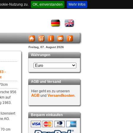
ookie-Nutzung zu.
OK, einverstanden
Mehr Infos
Freitag, 07. August 2026
Währungen
83 -
t
AGB und Versand
x70cm
Hier geht es zu unseren
orsche 956
AGB
Versandkosten
und
.
km auf
g 1983.
lizensiert
Bequem einkaufen
he AG.
x 70 cm