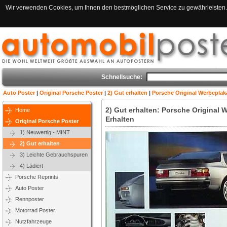
Wir verwenden Cookies, um Ihnen den bestmöglichen Service zu gewährleisten. 
Schnellsuche:
Auto Poster
|
Original Porsche Poster
|
2) Gut erhalten
|
Porsche Original Werbeplaka
2) Gut erhalten: Porsche Original 
Home
Erhalten
Original Porsche Poster
1) Neuwertig - MINT
2) Gut erhalten
3) Leichte Gebrauchspuren
4) Lädiert
Porsche Reprints
Auto Poster
Rennposter
Motorrad Poster
Nutzfahrzeuge