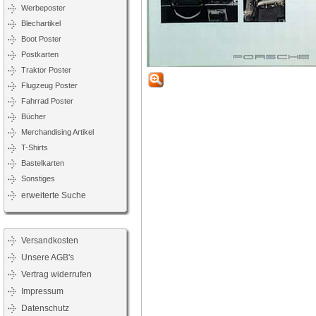
Werbeposter
Blechartikel
Boot Poster
Postkarten
Traktor Poster
Flugzeug Poster
Fahrrad Poster
Bücher
Merchandising Artikel
T-Shirts
Bastelkarten
Sonstiges
erweiterte Suche
Versandkosten
Unsere AGB's
Vertrag widerrufen
Impressum
Datenschutz