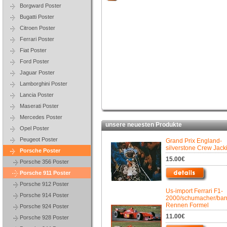
Borgward Poster
Bugatti Poster
Citroen Poster
Ferrari Poster
Fiat Poster
Ford Poster
Jaguar Poster
Lamborghini Poster
Lancia Poster
Maserati Poster
Mercedes Poster
unsere neuesten Produkte
Opel Poster
Peugeot Poster
Grand Prix England-
silverstone Crew Jack
Porsche Poster
15.00€
Porsche 356 Poster
Porsche 911 Poster
Porsche 912 Poster
Us-import Ferrari F1-
Porsche 914 Poster
2000/schumacher/barr
Rennen Formel
Porsche 924 Poster
11.00€
Porsche 928 Poster