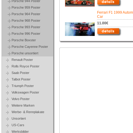
Porsche 944 Poster
Porsche 959 Poster
Ferrari F1 1999 Autom
Porsche 964 Poster
Car
Porsche 968 Poster
11.00€
Porsche 993 Poster
Porsche 996 Poster
Porsche Boxster
Porsche Cayenne Poster
Porsche unsortiert
Renault Poster
Rolls Royce Poster
Saab Poster
Talbot Poster
Triumph Poster
Volkswagen Poster
Volvo Poster
Weitere Marken
Werbe- & Rennplakate
Unsortiert
US-Cars
Werksbilder