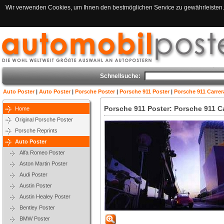
Wir verwenden Cookies, um Ihnen den bestmöglichen Service zu gewährleisten. 
Schnellsuche:
Auto Poster
|
Auto Poster
|
Porsche Poster
|
Porsche 911 Poster
|
Porsche 911 Carrer
Porsche 911 Poster: Porsche 911 C
Home
Original Porsche Poster
Porsche Reprints
Auto Poster
Alfa Romeo Poster
Aston Martin Poster
Audi Poster
Austin Poster
Austin Healey Poster
Bentley Poster
BMW Poster