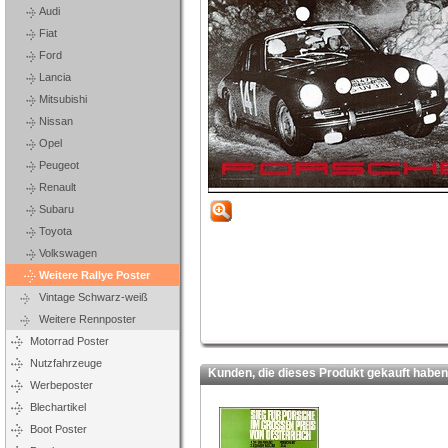
Audi
Fiat
Ford
Lancia
Mitsubishi
Nissan
Opel
Peugeot
Renault
Subaru
Toyota
Volkswagen
Weitere Rallye Poster
Vintage Schwarz-weiß
Weitere Rennposter
Motorrad Poster
Nutzfahrzeuge
Kunden, die dieses Produkt gekauft haben,
Werbeposter
Blechartikel
Boot Poster