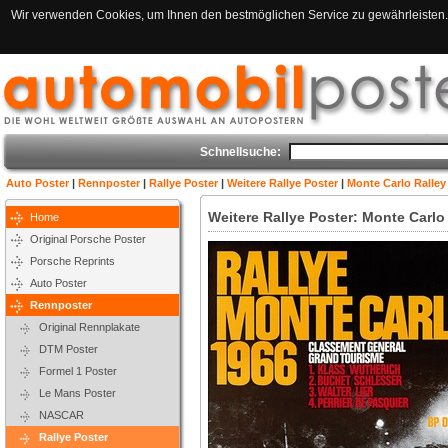
Wir verwenden Cookies, um Ihnen den bestmöglichen Service zu gewährleisten. 
Schnellsuche:
Auto Poster
|
Rennposter
|
Rallye Poster
|
Weitere Rallye Poster
|
Monte Carlo Ralley
Weitere Rallye Poster: Monte Carlo
Home
Original Porsche Poster
Porsche Reprints
Auto Poster
Rennposter
Original Rennplakate
DTM Poster
Formel 1 Poster
Le Mans Poster
NASCAR
Rallye Poster