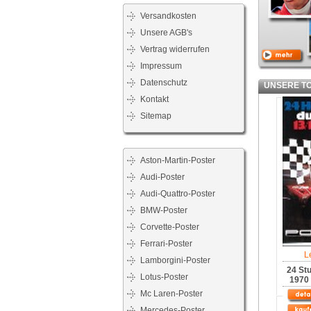
Versandkosten
Unsere AGB's
Vertrag widerrufen
Impressum
Datenschutz
UNSERE TOP
Kontakt
Sitemap
Aston-Martin-Poster
Audi-Poster
Audi-Quattro-Poster
BMW-Poster
Corvette-Poster
Ferrari-Poster
L
Lamborgini-Poster
24 St
Lotus-Poster
1970 
Mc Laren-Poster
Mercedes-Poster