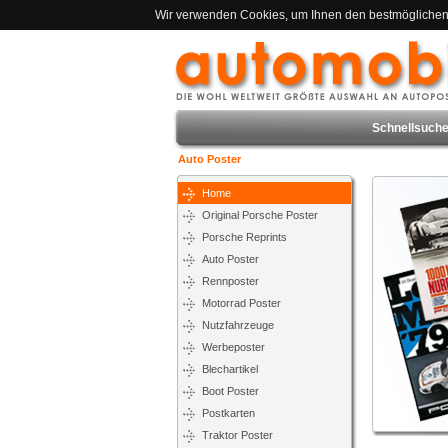
Wir verwenden Cookies, um Ihnen den bestmöglichen S
Schnellsuche
Auto Poster
Home
Original Porsche Poster
Porsche Reprints
Auto Poster
Rennposter
Motorrad Poster
Nutzfahrzeuge
Werbeposter
Blechartikel
Boot Poster
Postkarten
Traktor Poster