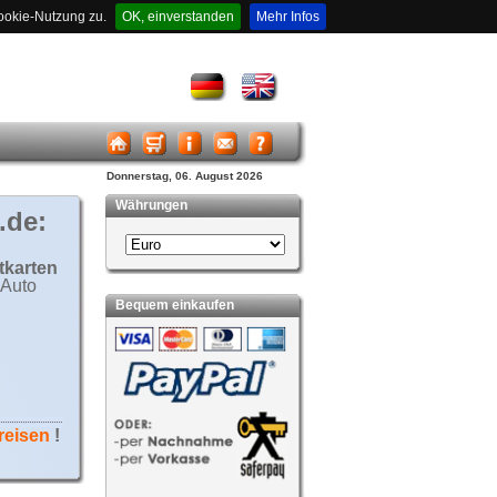
ookie-Nutzung zu.
OK, einverstanden
Mehr Infos
Donnerstag, 06. August 2026
Währungen
.de:
tkarten
Auto
Bequem einkaufen
reisen
!