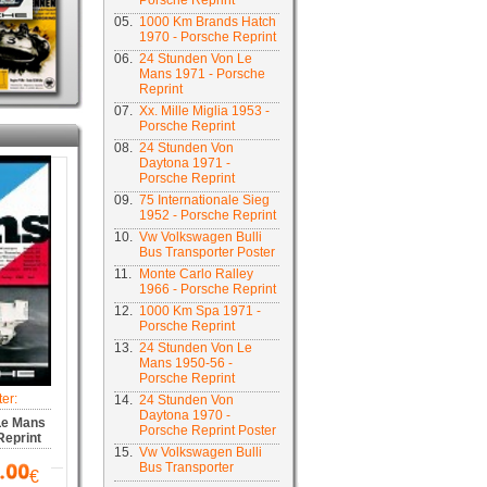
Porsche Reprint
05.
1000 Km Brands Hatch
1970 - Porsche Reprint
06.
24 Stunden Von Le
Mans 1971 - Porsche
Reprint
07.
Xx. Mille Miglia 1953 -
Porsche Reprint
08.
24 Stunden Von
Daytona 1971 -
Porsche Reprint
09.
75 Internationale Sieg
1952 - Porsche Reprint
10.
Vw Volkswagen Bulli
Bus Transporter Poster
11.
Monte Carlo Ralley
1966 - Porsche Reprint
12.
1000 Km Spa 1971 -
Porsche Reprint
13.
24 Stunden Von Le
Mans 1950-56 -
Porsche Reprint
er:
14.
24 Stunden Von
Daytona 1970 -
Le Mans
Porsche Reprint Poster
Reprint
15.
Vw Volkswagen Bulli
Bus Transporter
€