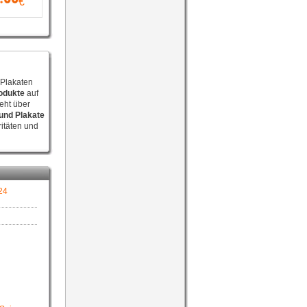
€
Plakaten
odukte
auf
eht über
und Plakate
itäten und
24