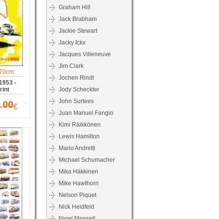
Graham Hill
Jack Brabham
Jackie Stewart
Jacky Ickx
Jacques Villeneuve
Jim Clark
70cm:
Jochen Rindt
 1953 -
int
Jody Scheckter
John Surtees
€
Juan Manuel Fangio
Kimi Räikkönen
Lewis Hamilton
Mario Andretti
Michael Schumacher
Mika Häkkinen
Mike Hawthorn
Nelson Piquet
Nick Heidfeld
Nigel Mansell