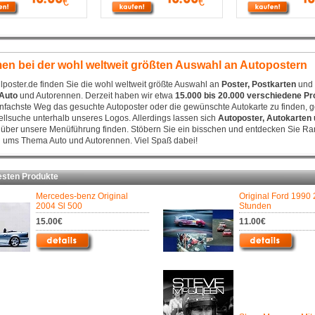
€
€
en bei der wohl weltweit größten Auswahl an Autopostern
lposter.de finden Sie die wohl weltweit größte Auswahl an
Poster, Postkarten
und 
Auto
und Autorennen. Derzeit haben wir etwa
15.000 bis 20.000 verschiedene Pr
infachste Weg das gesuchte Autoposter oder die gewünschte Autokarte zu finden, g
llsuche unterhalb unseres Logos. Allerdings lassen sich
Autoposter, Autokarten 
 über unsere Menüführung finden. Stöbern Sie ein bisschen und entdecken Sie Rar
 ums Thema Auto und Autorennen. Viel Spaß dabei!
ten Produkte
Mercedes-benz Original
Original Ford 1990 
2004 Sl 500
Stunden
15.00€
11.00€