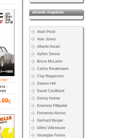
aktuelle Angebote
Alain Prost
Alan Jones
Alberto Ascari
Ayrton Senna
Bruce McLaren
Carlos Reutemann
Clay Regazzoni
ster:
Damon Hill
ra -
int
David Coulthard
Denny Hulme
€
Emerson Fittipaldi
Fernando Alonso
Gerhard Berger
Gilles Villeneuve
Giuseppe Farina