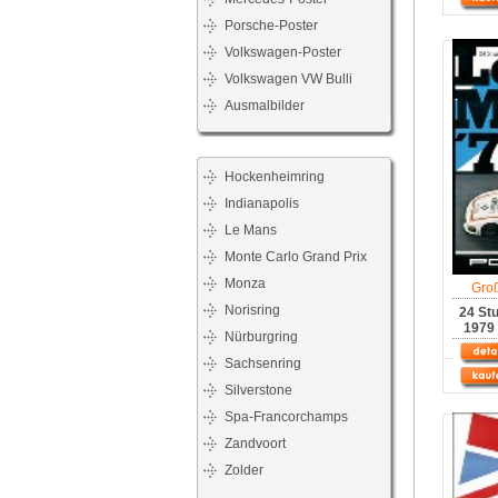
Porsche-Poster
Volkswagen-Poster
Volkswagen VW Bulli
Ausmalbilder
Hockenheimring
Indianapolis
Le Mans
Monte Carlo Grand Prix
Monza
Gro
Norisring
24 St
1979 
Nürburgring
Sachsenring
Silverstone
Spa-Francorchamps
Zandvoort
Zolder