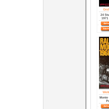
Gro
24 St
1971 
Weit
Monte 
Po