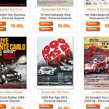
ßposter 50x70cm:
Großposter 50x70cm:
Werbe- & Rennpl
unden Von Daytona
75 Internationale Sieg
Vw Volkswagen Bu
- Porsche Reprint
1952 - Porsche Reprint
Transporter P
€
€
ere Rallye Poster:
Großposter 50x70cm:
Le Mans Post
Carlo Ralley 1966 -
1000 Km Spa 1971 -
24 Stunden Von 
rsche Reprint
Porsche Reprint
1950-56 - Porsche