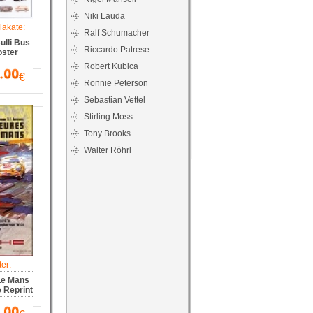
Niki Lauda
akate:
Ralf Schumacher
lli Bus
Riccardo Patrese
oster
Robert Kubica
€
Ronnie Peterson
Sebastian Vettel
Stirling Moss
Tony Brooks
Walter Röhrl
er:
Le Mans
 Reprint