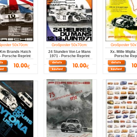
ßposter 50x70cm:
Großposter 50x70cm:
Großposter 50x
 Km Brands Hatch
24 Stunden Von Le Mans
Xx. Mille Miglia
- Porsche Reprint
1971 - Porsche Reprint
Porsche Repr
€
€