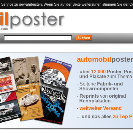
ervice zu gewährleisten. Wenn Sie auf der Seite weitersurfen stimmen Sie der C
:
automobil
poster
-
über
12.000
Poster, Pos
und Plakate
zum Thema 
- Seltene
Fabrik- und
Showroomposter
-
Reprints
von
original
Rennplakaten
-
weltweiter Versand
... und das alles
zu Top P