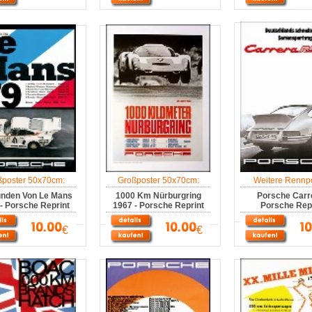
ßposter 50x70cm:
Großposter 50x70cm:
Weitere Rennpo
unden Von Le Mans
1000 Km Nürburgring
Porsche Carre
- Porsche Reprint
1967 - Porsche Reprint
Porsche Repr
€
€