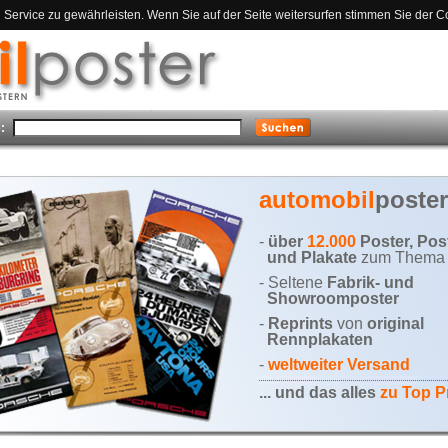
ervice zu gewährleisten. Wenn Sie auf der Seite weitersurfen stimmen Sie der C
:
automobil
poster
-
über
12.000
Poster, Pos
und Plakate
zum Thema 
- Seltene
Fabrik- und
Showroomposter
-
Reprints
von
original
Rennplakaten
-
weltweiter Versand
... und das alles
zu Top P