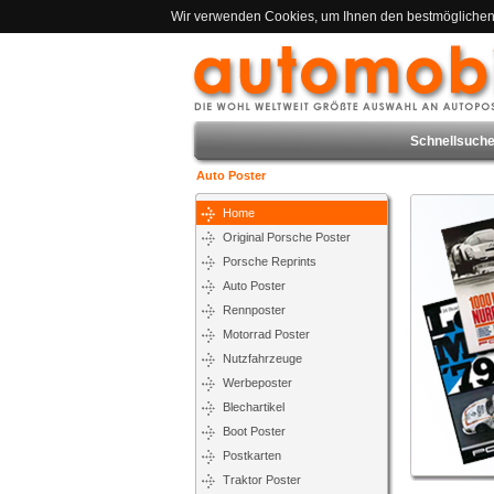
Wir verwenden Cookies, um Ihnen den bestmöglichen S
Schnellsuche
Auto Poster
Home
Original Porsche Poster
Porsche Reprints
Auto Poster
Rennposter
Motorrad Poster
Nutzfahrzeuge
Werbeposter
Blechartikel
Boot Poster
Postkarten
Traktor Poster