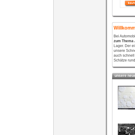
Willkomm
Bei Automobi
zum Thema 
Lager. Der e
unsere Schne
auch schnell
Schätze rund
unsere neues