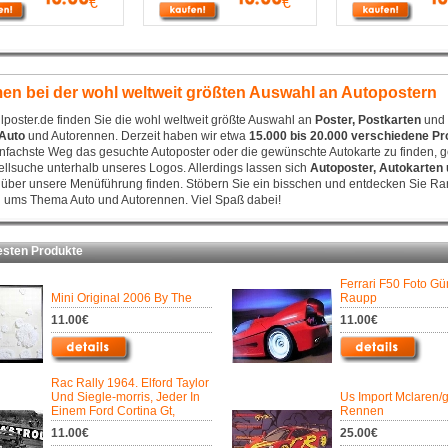
€
€
en bei der wohl weltweit größten Auswahl an Autopostern
lposter.de finden Sie die wohl weltweit größte Auswahl an
Poster, Postkarten
und 
Auto
und Autorennen. Derzeit haben wir etwa
15.000 bis 20.000 verschiedene Pr
infachste Weg das gesuchte Autoposter oder die gewünschte Autokarte zu finden, g
llsuche unterhalb unseres Logos. Allerdings lassen sich
Autoposter, Autokarten 
 über unsere Menüführung finden. Stöbern Sie ein bisschen und entdecken Sie Rar
 ums Thema Auto und Autorennen. Viel Spaß dabei!
ten Produkte
Ferrari F50 Foto Gü
Mini Original 2006 By The
Raupp
11.00€
11.00€
Rac Rally 1964. Elford Taylor
Und Siegle-morris, Jeder In
Us Import Mclaren/g
Einem Ford Cortina Gt,
Rennen
11.00€
25.00€