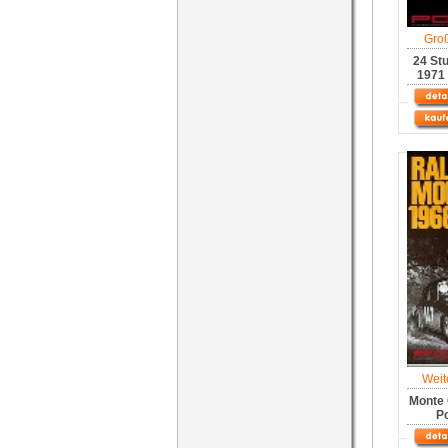
Gro
24 St
1971 
Weit
Monte 
Po