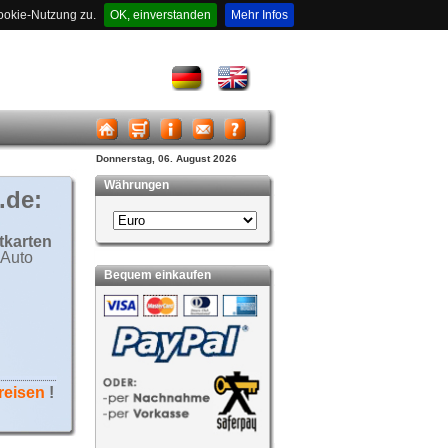
ookie-Nutzung zu.
OK, einverstanden
Mehr Infos
Donnerstag, 06. August 2026
Währungen
.de:
tkarten
Auto
Bequem einkaufen
reisen
!