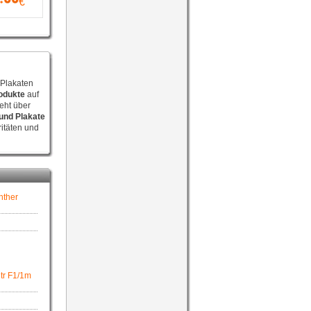
€
Plakaten
odukte
auf
eht über
und Plakate
itäten und
nther
tr F1/1m