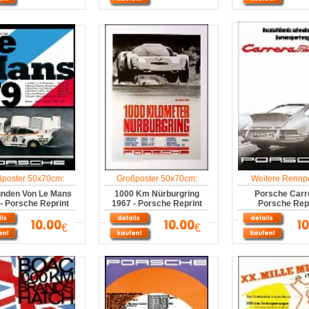
ßposter 50x70cm:
Großposter 50x70cm:
Weitere Rennpo
unden Von Le Mans
1000 Km Nürburgring
Porsche Carre
- Porsche Reprint
1967 - Porsche Reprint
Porsche Repr
€
€