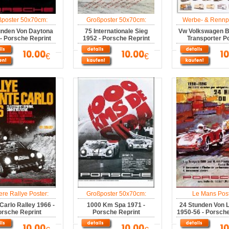
ßposter 50x70cm:
Großposter 50x70cm:
Werbe- & Rennpl
unden Von Daytona
75 Internationale Sieg
Vw Volkswagen Bu
- Porsche Reprint
1952 - Porsche Reprint
Transporter P
€
€
ere Rallye Poster:
Großposter 50x70cm:
Le Mans Post
Carlo Ralley 1966 -
1000 Km Spa 1971 -
24 Stunden Von 
rsche Reprint
Porsche Reprint
1950-56 - Porsche