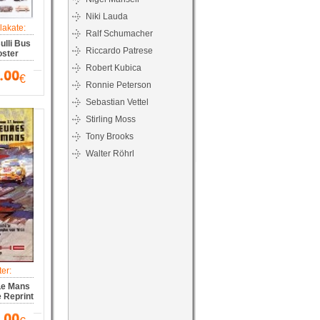
Niki Lauda
akate:
Ralf Schumacher
lli Bus
Riccardo Patrese
oster
Robert Kubica
€
Ronnie Peterson
Sebastian Vettel
Stirling Moss
Tony Brooks
Walter Röhrl
er:
Le Mans
 Reprint