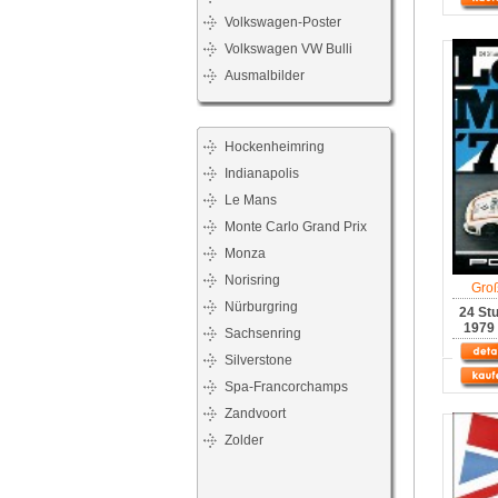
Volkswagen-Poster
Volkswagen VW Bulli
Ausmalbilder
Hockenheimring
Indianapolis
Le Mans
Monte Carlo Grand Prix
Monza
Norisring
Gro
Nürburgring
24 St
1979 
Sachsenring
Silverstone
Spa-Francorchamps
Zandvoort
Zolder