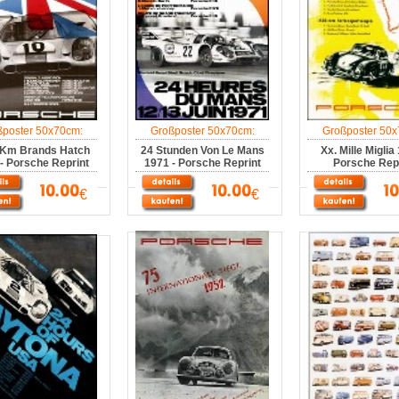
ßposter 50x70cm:
Großposter 50x70cm:
Großposter 50x
 Km Brands Hatch
24 Stunden Von Le Mans
Xx. Mille Miglia
- Porsche Reprint
1971 - Porsche Reprint
Porsche Repr
€
€