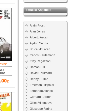
aktuelle Angebote
Alain Prost
Alan Jones
Alberto Ascari
Ayrton Senna
Bruce McLaren
Carlos Reutemann
Clay Regazzoni
ster:
Damon Hill
ra -
int
David Coulthard
Denny Hulme
€
Emerson Fittipaldi
Fernando Alonso
Gerhard Berger
Gilles Villeneuve
Giuseppe Farina