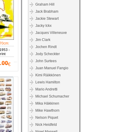
Graham Hill
Jack Brabham
Jackie Stewart
Jacky Ickx
Jacques Villeneuve
Jim Clark
70cm:
Jochen Rindt
 1953 -
int
Jody Scheckter
John Surtees
€
Juan Manuel Fangio
Kimi Räikkönen
Lewis Hamilton
Mario Andretti
Michael Schumacher
Mika Häkkinen
Mike Hawthorn
Nelson Piquet
Nick Heidfeld
Nigel Mansell