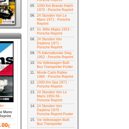
Porsche Reprint
05.
1000 Km Brands Hatch
1970 - Porsche Reprint
06.
24 Stunden Von Le
Mans 1971 - Porsche
Reprint
07.
Xx. Mille Miglia 1953 -
Porsche Reprint
08.
24 Stunden Von
Daytona 1971 -
Porsche Reprint
09.
75 Internationale Sieg
1952 - Porsche Reprint
10.
Vw Volkswagen Bulli
Bus Transporter Poster
11.
Monte Carlo Ralley
1966 - Porsche Reprint
12.
1000 Km Spa 1971 -
Porsche Reprint
13.
24 Stunden Von Le
Mans 1950-56 -
Porsche Reprint
er:
14.
24 Stunden Von
Daytona 1970 -
Le Mans
Porsche Reprint Poster
Reprint
15.
Vw Volkswagen Bulli
Bus Transporter
€