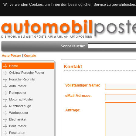
Wir verwenden Cookies, um Ihnen den bestmöglichen Service zu gewährleisten. 
Schnellsuche:
Auto Poster
|
Kontakt
Home
Kontakt
Original Porsche Poster
Porsche Reprints
Vollständiger Name:
Auto Poster
Rennposter
eMail-Adresse:
Motorrad Poster
Nutzfahrzeuge
Anfrage:
Werbeposter
Blechartikel
Boot Poster
Postkarten