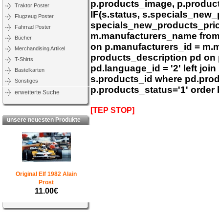
p.products_image, p.product
Traktor Poster
IF(s.status, s.specials_new
Flugzeug Poster
specials_new_products_pric
Fahrrad Poster
m.manufacturers_name from p
Bücher
on p.manufacturers_id = m.ma
Merchandising Artikel
products_description pd on 
T-Shirts
pd.language_id = '2' left joi
Bastelkarten
s.products_id where pd.pro
Sonstiges
p.products_status='1' order 
erweiterte Suche
[TEP STOP]
unsere neuesten Produkte
Original Elf 1982 Alain
Prost
11.00€