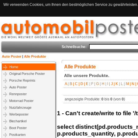
Wir verwenden Cookies, um Ihnen den bestmöglichen Service zu gewährleisten. 
Schnellsuche:
Auto Poster
|
Alle Produkte
Alle Produkte
Home
Original Porsche Poster
Alle unsere Produkte.
Porsche Reprints
A |
B |
C |
D |
E |
F |
G |
H |
I |
J |
K |
L |
M |
N |
O
Auto Poster
Rennposter
angezeigte Produkte:
0
bis
0
(von
0
)
Motorrad Poster
Nutzfahrzeuge
1 - Can't create/write to file
Werbeposter
Blechartikel
select distinct(pd.products
Boot Poster
p.products_quantity, p.prod
Postkarten