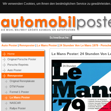
Wir verwenden Cookies, um Ihnen den bestmöglichen Service zu gewährleisten. 
Schnellsuche:
Auto Poster
|
Rennposter
|
Le Mans Poster
|
24 Stunden Von Le Mans 1979 - Porsche
Le Mans Poster: 24 Stunden Von L
Home
Original Porsche Poster
Porsche Reprints
Auto Poster
Rennposter
Original Rennplakate
DTM Poster
Formel 1 Poster
Le Mans Poster
NASCAR
Rallye Poster