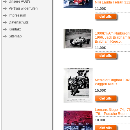
Unsere AGB's
Niki Lauda Ferrari 312
Vertrag widerrufen
11.00€
Impressum
Datenschutz
Kontakt
1000km Am Nürburgri
Sitemap
1966. Jack Brabham 
Brabham Repco.
11.00€
Metzeler Original 194
Wiggerl Kraus
15.00€
Lemans Siege ´74, ´76
´79. - Porsche Reprint
10.00€