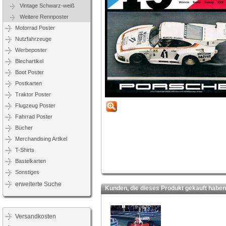
Vintage Schwarz-weiß
Weitere Rennposter
Motorrad Poster
Nutzfahrzeuge
Werbeposter
Blechartikel
Boot Poster
Postkarten
Traktor Poster
Flugzeug Poster
Fahrrad Poster
Bücher
Merchandising Artikel
T-Shirts
Bastelkarten
Sonstiges
erweiterte Suche
Kunden, die dieses Produkt gekauft haben,
Versandkosten